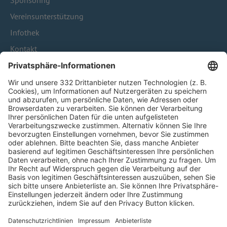
Sponsoring
Vereinsunterstützung
Infothek
Kontakt
HÄUFIG BESUCHTE SEITEN
Pässe und Vereinswechsel
Trainerausbildung
Schulungsangebot Vereinsmitarbeiter
BFV-Geschäftsstellen
Trainerbörse
Login SpielPlus
FOLGE DEM BFV