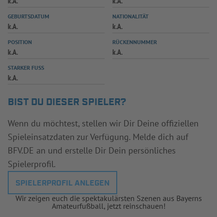
k.A.
k.A.
INFOTHEK
SPIELPLUS
GEBURTSDATUM
NATIONALITÄT
k.A.
k.A.
POSITION
RÜCKENNUMMER
k.A.
k.A.
STARKER FUSS
k.A.
BIST DU DIESER SPIELER?
Wenn du möchtest, stellen wir Dir Deine offiziellen
Spieleinsatzdaten zur Verfügung. Melde dich auf
BFV.DE an und erstelle Dir Dein persönliches
Spielerprofil.
SPIELERPROFIL ANLEGEN
Wir zeigen euch die spektakulärsten Szenen aus Bayerns
Amateurfußball, jetzt reinschauen!