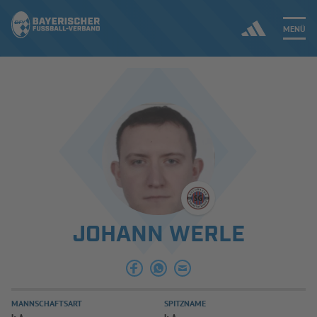
MENÜ
Jetzt einloggen
ERGEBNISSE & WETTBEWERBE
NEUIGKEITEN
SPIELBETRIEB & VERBANDSLEBEN
JOHANN WERLE
AUSBILDUNG & FÖRDERUNG
DER VERBAND
MANNSCHAFTSART
SPITZNAME