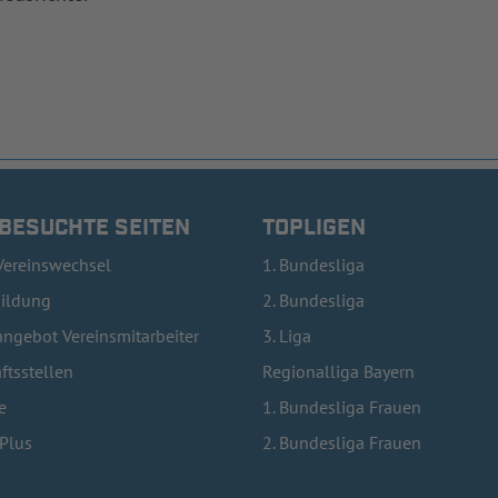
 BESUCHTE SEITEN
TOPLIGEN
Vereinswechsel
1. Bundesliga
bildung
2. Bundesliga
ngebot Vereinsmitarbeiter
3. Liga
ftsstellen
Regionalliga Bayern
e
1. Bundesliga Frauen
lPlus
2. Bundesliga Frauen