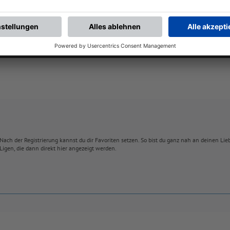
BONNIERE DEN BFV-WHATSAPP-KANAL!
Nach der Registrierung kannst du dir Favoriten setzen. So bist du ganz nah an deinen Li
Ligen, die dann direkt hier angezeigt werden.