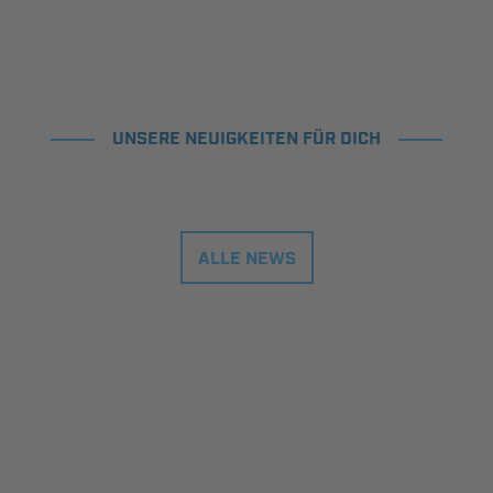
UNSERE NEUIGKEITEN FÜR DICH
ALLE NEWS