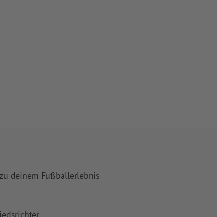
 zu deinem Fußballerlebnis
iedsrichter