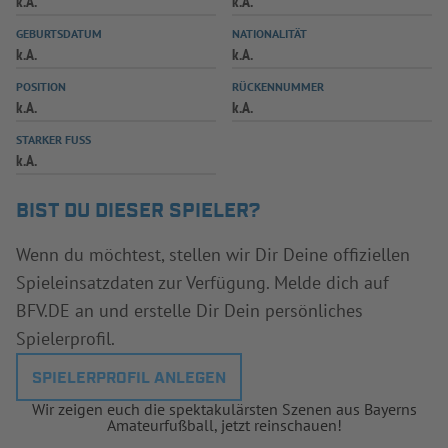
k.A.
k.A.
INFOTHEK
SPIELPLUS
GEBURTSDATUM
NATIONALITÄT
k.A.
k.A.
POSITION
RÜCKENNUMMER
k.A.
k.A.
STARKER FUSS
k.A.
BIST DU DIESER SPIELER?
Wenn du möchtest, stellen wir Dir Deine offiziellen
Spieleinsatzdaten zur Verfügung. Melde dich auf
BFV.DE an und erstelle Dir Dein persönliches
Spielerprofil.
SPIELERPROFIL ANLEGEN
Wir zeigen euch die spektakulärsten Szenen aus Bayerns
Amateurfußball, jetzt reinschauen!