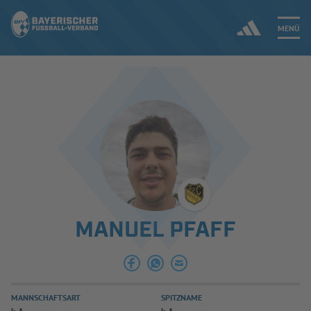
MENÜ
Jetzt einloggen
ERGEBNISSE & WETTBEWERBE
NEUIGKEITEN
SPIELBETRIEB & VERBANDSLEBEN
MANUEL PFAFF
AUSBILDUNG & FÖRDERUNG
DER VERBAND
MANNSCHAFTSART
SPITZNAME