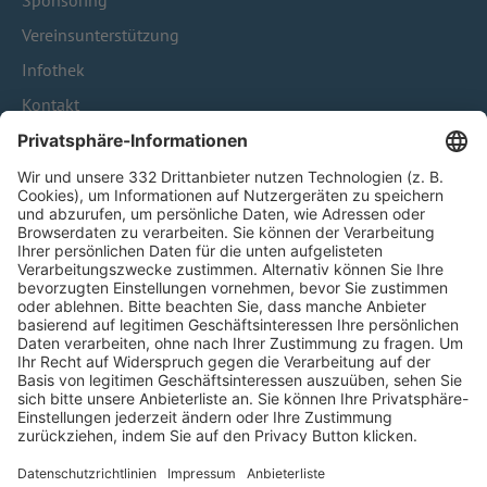
Sponsoring
Vereinsunterstützung
Infothek
Kontakt
HÄUFIG BESUCHTE SEITEN
Pässe und Vereinswechsel
Trainerausbildung
Schulungsangebot Vereinsmitarbeiter
BFV-Geschäftsstellen
Trainerbörse
Login SpielPlus
FOLGE DEM BFV