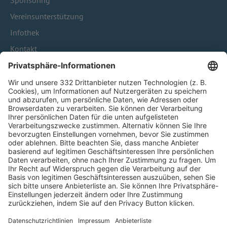
Sponsoring
Vereinsunterstützung
Infothek
Kontakt
HÄUFIG BESUCHTE SEITEN
Pässe und Vereinswechsel
Trainerausbildung
Schulungsangebot Vereinsmitarbeiter
BFV-Geschäftsstellen
Trainerbörse
Login SpielPlus
FOLGE DEM BFV