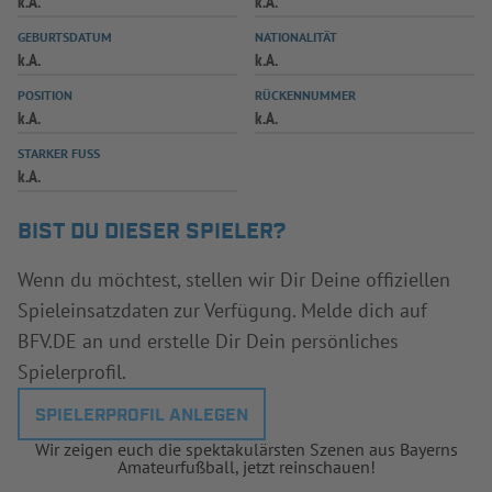
k.A.
k.A.
INFOTHEK
SPIELPLUS
GEBURTSDATUM
NATIONALITÄT
k.A.
k.A.
POSITION
RÜCKENNUMMER
k.A.
k.A.
STARKER FUSS
k.A.
BIST DU DIESER SPIELER?
Wenn du möchtest, stellen wir Dir Deine offiziellen
Spieleinsatzdaten zur Verfügung. Melde dich auf
BFV.DE an und erstelle Dir Dein persönliches
Spielerprofil.
SPIELERPROFIL ANLEGEN
Wir zeigen euch die spektakulärsten Szenen aus Bayerns
Amateurfußball, jetzt reinschauen!