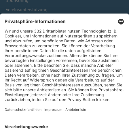
Sponsoring
Vereinsunterstützung
Infothek
Kontakt
HÄUFIG BESUCHTE SEITEN
Pässe und Vereinswechsel
Trainerausbildung
Schulungsangebot Vereinsmitarbeiter
BFV-Geschäftsstellen
Trainerbörse
Login SpielPlus
FOLGE DEM BFV