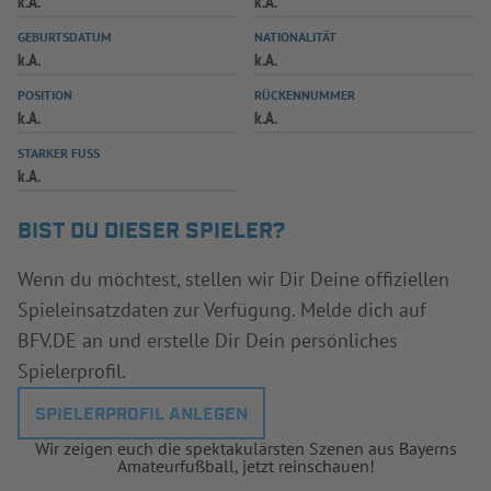
k.A.
k.A.
INFOTHEK
SPIELPLUS
GEBURTSDATUM
NATIONALITÄT
k.A.
k.A.
POSITION
RÜCKENNUMMER
k.A.
k.A.
STARKER FUSS
k.A.
BIST DU DIESER SPIELER?
Wenn du möchtest, stellen wir Dir Deine offiziellen
Spieleinsatzdaten zur Verfügung. Melde dich auf
BFV.DE an und erstelle Dir Dein persönliches
Spielerprofil.
SPIELERPROFIL ANLEGEN
Wir zeigen euch die spektakulärsten Szenen aus Bayerns
Amateurfußball, jetzt reinschauen!