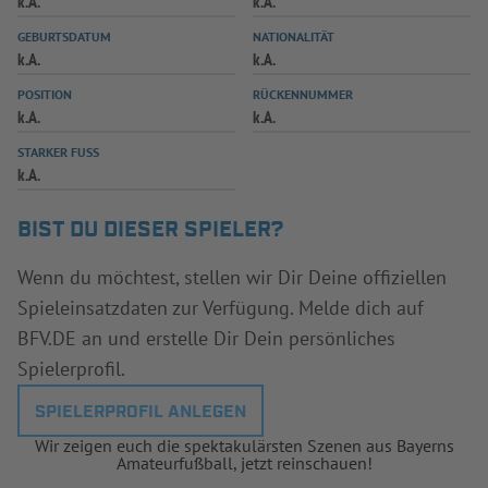
k.A.
k.A.
INFOTHEK
SPIELPLUS
GEBURTSDATUM
NATIONALITÄT
k.A.
k.A.
POSITION
RÜCKENNUMMER
k.A.
k.A.
STARKER FUSS
k.A.
BIST DU DIESER SPIELER?
Wenn du möchtest, stellen wir Dir Deine offiziellen
Spieleinsatzdaten zur Verfügung. Melde dich auf
BFV.DE an und erstelle Dir Dein persönliches
Spielerprofil.
SPIELERPROFIL ANLEGEN
Wir zeigen euch die spektakulärsten Szenen aus Bayerns
Amateurfußball, jetzt reinschauen!