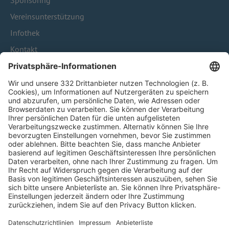
Sponsoring
Vereinsunterstützung
Infothek
Kontakt
HÄUFIG BESUCHTE SEITEN
Pässe und Vereinswechsel
Trainerausbildung
Schulungsangebot Vereinsmitarbeiter
BFV-Geschäftsstellen
Trainerbörse
Login SpielPlus
FOLGE DEM BFV