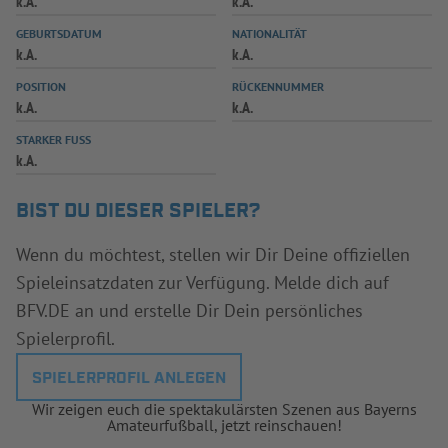
k.A.
k.A.
INFOTHEK
SPIELPLUS
GEBURTSDATUM
NATIONALITÄT
k.A.
k.A.
POSITION
RÜCKENNUMMER
k.A.
k.A.
STARKER FUSS
k.A.
BIST DU DIESER SPIELER?
Wenn du möchtest, stellen wir Dir Deine offiziellen
Spieleinsatzdaten zur Verfügung. Melde dich auf
BFV.DE an und erstelle Dir Dein persönliches
Spielerprofil.
SPIELERPROFIL ANLEGEN
Wir zeigen euch die spektakulärsten Szenen aus Bayerns
Amateurfußball, jetzt reinschauen!