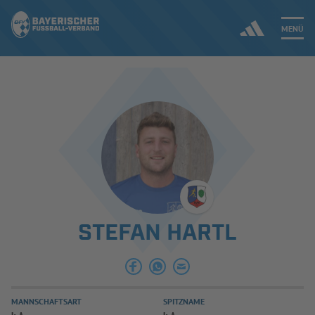
MENÜ
Jetzt einloggen
ERGEBNISSE & WETTBEWERBE
NEUIGKEITEN
SPIELBETRIEB & VERBANDSLEBEN
STEFAN HARTL
AUSBILDUNG & FÖRDERUNG
DER VERBAND
MANNSCHAFTSART
SPITZNAME