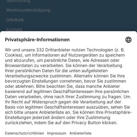
Sponsoring
Vereinsunterstützung
Infothek
Kontakt
HÄUFIG BESUCHTE SEITEN
Pässe und Vereinswechsel
Trainerausbildung
Schulungsangebot Vereinsmitarbeiter
BFV-Geschäftsstellen
Trainerbörse
Login SpielPlus
FOLGE DEM BFV