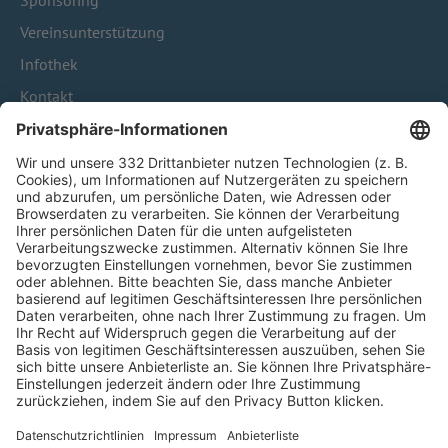
Sponsoring
Vereinsunterstützung
Infothek
Kontakt
HÄUFIG BESUCHTE SEITEN
Pässe und Vereinswechsel
Trainerausbildung
Schulungsangebot Vereinsmitarbeiter
BFV-Geschäftsstellen
Trainerbörse
Login SpielPlus
FOLGE DEM BFV