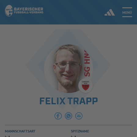
MENÜ
Jetzt einloggen
ERGEBNISSE & WETTBEWERBE
NEUIGKEITEN
SPIELBETRIEB & VERBANDSLEBEN
FELIX TRAPP
AUSBILDUNG & FÖRDERUNG
DER VERBAND
MANNSCHAFTSART
SPITZNAME