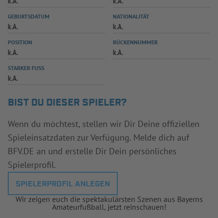
k.A.
k.A.
INFOTHEK
SPIELPLUS
GEBURTSDATUM
NATIONALITÄT
k.A.
k.A.
POSITION
RÜCKENNUMMER
k.A.
k.A.
STARKER FUSS
k.A.
BIST DU DIESER SPIELER?
Wenn du möchtest, stellen wir Dir Deine offiziellen
Spieleinsatzdaten zur Verfügung. Melde dich auf
BFV.DE an und erstelle Dir Dein persönliches
Spielerprofil.
SPIELERPROFIL ANLEGEN
Wir zeigen euch die spektakulärsten Szenen aus Bayerns
Amateurfußball, jetzt reinschauen!