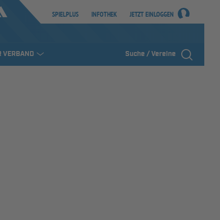
SPIELPLUS
INFOTHEK
JETZT EINLOGGEN
R VERBAND
Suche / Vereine