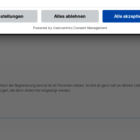
BONNIERE DEN BFV-WHATSAPP-KANAL!
Nach der Registrierung kannst du dir Favoriten setzen. So bist du ganz nah an deinen Li
Ligen, die dann direkt hier angezeigt werden.