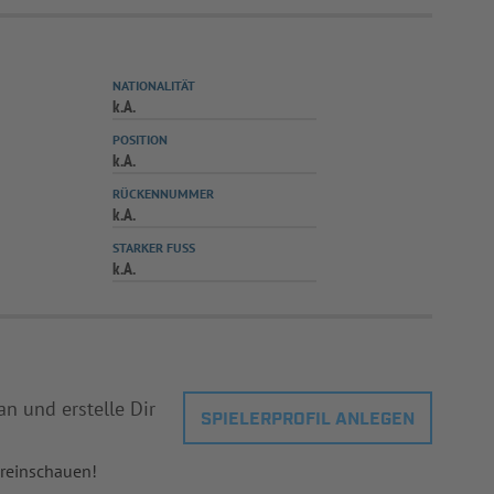
NATIONALITÄT
k.A.
POSITION
k.A.
RÜCKENNUMMER
k.A.
STARKER FUSS
k.A.
an und erstelle Dir
SPIELERPROFIL ANLEGEN
 reinschauen!