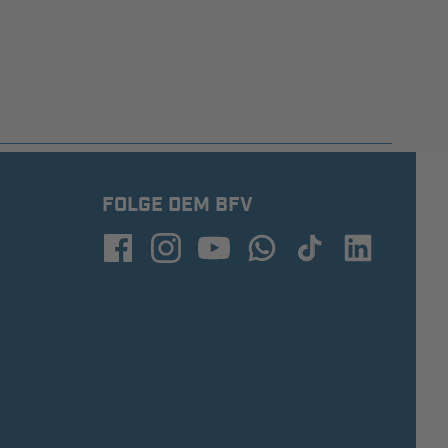
FOLGE DEM BFV