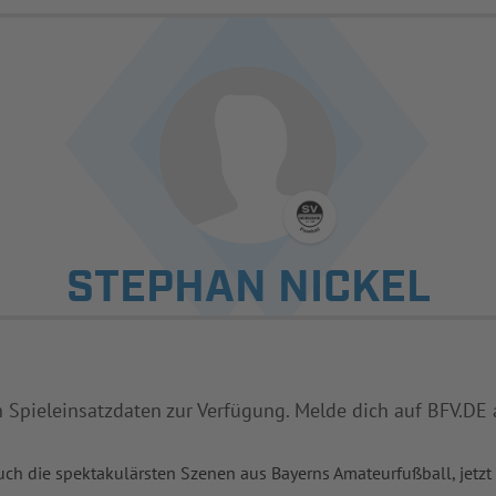
STEPHAN NICKEL
n Spieleinsatzdaten zur Verfügung. Melde dich auf BFV.DE 
uch die spektakulärsten Szenen aus Bayerns Amateurfußball, jetzt