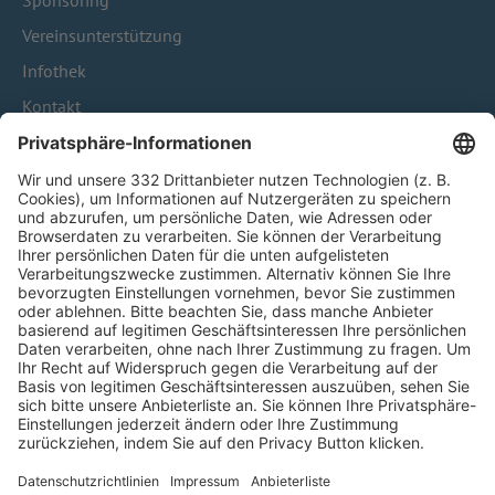
Sponsoring
Vereinsunterstützung
Infothek
Kontakt
HÄUFIG BESUCHTE SEITEN
Pässe und Vereinswechsel
Trainerausbildung
Schulungsangebot Vereinsmitarbeiter
BFV-Geschäftsstellen
Trainerbörse
Login SpielPlus
FOLGE DEM BFV