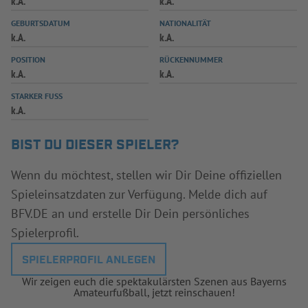
k.A.
k.A.
INFOTHEK
SPIELPLUS
GEBURTSDATUM
NATIONALITÄT
k.A.
k.A.
POSITION
RÜCKENNUMMER
k.A.
k.A.
STARKER FUSS
k.A.
BIST DU DIESER SPIELER?
Wenn du möchtest, stellen wir Dir Deine offiziellen
Spieleinsatzdaten zur Verfügung. Melde dich auf
BFV.DE an und erstelle Dir Dein persönliches
Spielerprofil.
SPIELERPROFIL ANLEGEN
Wir zeigen euch die spektakulärsten Szenen aus Bayerns
Amateurfußball, jetzt reinschauen!