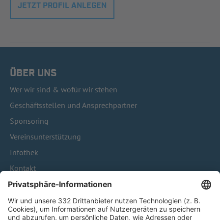
JETZT PROFIL ANLEGEN
ÜBER UNS
Wer wir sind & wofür wir stehen
Geschäftsstellen und Ansprechpartner
Sponsoring
Vereinsunterstützung
Infothek
Kontakt
HÄUFIG BESUCHTE SEITEN
Pässe und Vereinswechsel