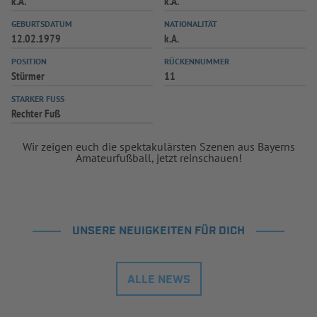
k.A.
k.A.
INFOTHEK
SPIELPLUS
GEBURTSDATUM
NATIONALITÄT
12.02.1979
k.A.
POSITION
RÜCKENNUMMER
Stürmer
11
STARKER FUSS
Rechter Fuß
Wir zeigen euch die spektakulärsten Szenen aus Bayerns
Amateurfußball, jetzt reinschauen!
UNSERE NEUIGKEITEN FÜR DICH
ALLE NEWS