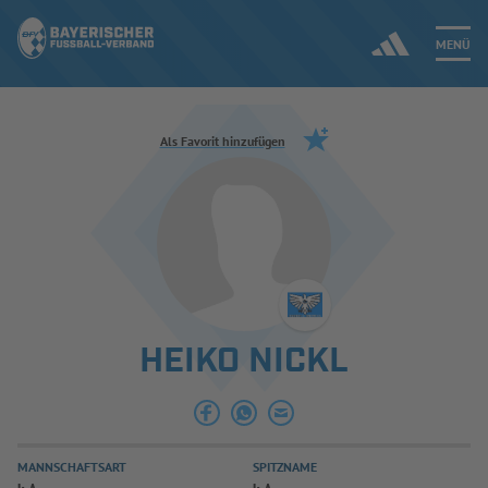
MENÜ
Jetzt einloggen
Als Favorit hinzufügen
ERGEBNISSE & WETTBEWERBE
NEUIGKEITEN
SPIELBETRIEB & VERBANDSLEBEN
HEIKO NICKL
AUSBILDUNG & FÖRDERUNG
DER VERBAND
MANNSCHAFTSART
SPITZNAME