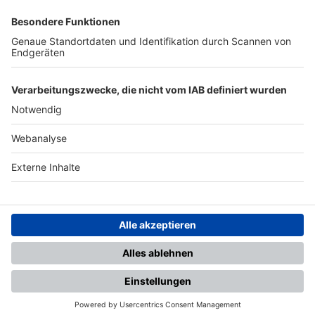
SFV
DFB
UEFA
FIFA
Nutzungsbedingungen
Datenschutz
Impressum