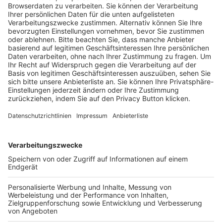
Trainerausbildung
Schulungsangebot Vereinsmitarbeiter
BFV-Geschäftsstellen
Trainerbörse
Login SpielPlus
FOLGE DEM BFV
TOP-VEREINE
TOP-PARTNER