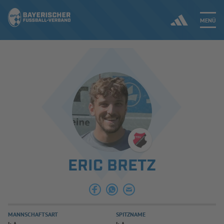
MENÜ
Jetzt einloggen
ERGEBNISSE & WETTBEWERBE
NEUIGKEITEN
SPIELBETRIEB & VERBANDSLEBEN
ERIC BRETZ
AUSBILDUNG & FÖRDERUNG
DER VERBAND
MANNSCHAFTSART
SPITZNAME