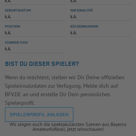
k.A.
k.A.
INFOTHEK
SPIELPLUS
GEBURTSDATUM
NATIONALITÄT
k.A.
k.A.
POSITION
RÜCKENNUMMER
k.A.
k.A.
STARKER FUSS
k.A.
BIST DU DIESER SPIELER?
Wenn du möchtest, stellen wir Dir Deine offiziellen
Spieleinsatzdaten zur Verfügung. Melde dich auf
BFV.DE an und erstelle Dir Dein persönliches
Spielerprofil.
SPIELERPROFIL ANLEGEN
Wir zeigen euch die spektakulärsten Szenen aus Bayerns
Amateurfußball, jetzt reinschauen!