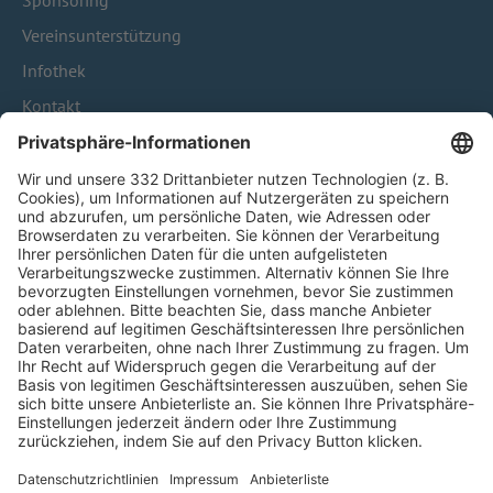
Sponsoring
Vereinsunterstützung
Infothek
Kontakt
HÄUFIG BESUCHTE SEITEN
Pässe und Vereinswechsel
Trainerausbildung
Schulungsangebot Vereinsmitarbeiter
BFV-Geschäftsstellen
Trainerbörse
Login SpielPlus
FOLGE DEM BFV