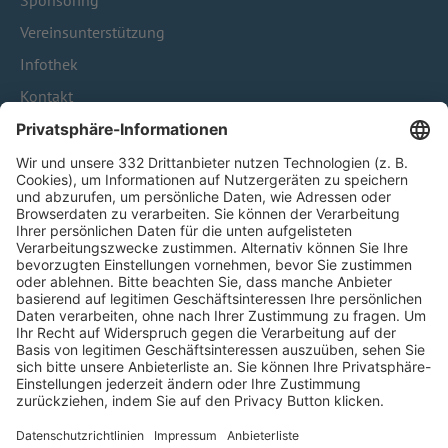
Sponsoring
Vereinsunterstützung
Infothek
Kontakt
HÄUFIG BESUCHTE SEITEN
Pässe und Vereinswechsel
Trainerausbildung
Schulungsangebot Vereinsmitarbeiter
BFV-Geschäftsstellen
Trainerbörse
Login SpielPlus
FOLGE DEM BFV