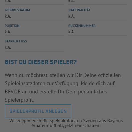
k.A.
k.A.
INFOTHEK
SPIELPLUS
GEBURTSDATUM
NATIONALITÄT
k.A.
k.A.
POSITION
RÜCKENNUMMER
k.A.
k.A.
STARKER FUSS
k.A.
BIST DU DIESER SPIELER?
Wenn du möchtest, stellen wir Dir Deine offiziellen
Spieleinsatzdaten zur Verfügung. Melde dich auf
BFV.DE an und erstelle Dir Dein persönliches
Spielerprofil.
SPIELERPROFIL ANLEGEN
Wir zeigen euch die spektakulärsten Szenen aus Bayerns
Amateurfußball, jetzt reinschauen!