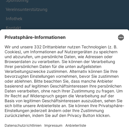
Sponsoring
Vereinsunterstützung
Infothek
Kontakt
HÄUFIG BESUCHTE SEITEN
Pässe und Vereinswechsel
Trainerausbildung
Schulungsangebot Vereinsmitarbeiter
BFV-Geschäftsstellen
Trainerbörse
Login SpielPlus
FOLGE DEM BFV