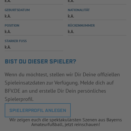
k.A.
k.A.
INFOTHEK
SPIELPLUS
GEBURTSDATUM
NATIONALITÄT
k.A.
k.A.
POSITION
RÜCKENNUMMER
k.A.
k.A.
STARKER FUSS
k.A.
BIST DU DIESER SPIELER?
Wenn du möchtest, stellen wir Dir Deine offiziellen
Spieleinsatzdaten zur Verfügung. Melde dich auf
BFV.DE an und erstelle Dir Dein persönliches
Spielerprofil.
SPIELERPROFIL ANLEGEN
Wir zeigen euch die spektakulärsten Szenen aus Bayerns
Amateurfußball, jetzt reinschauen!