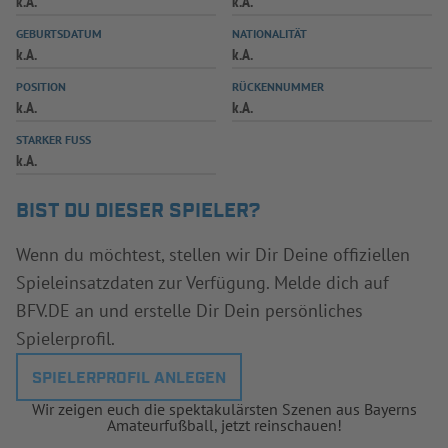
k.A.
k.A.
INFOTHEK
SPIELPLUS
GEBURTSDATUM
NATIONALITÄT
k.A.
k.A.
POSITION
RÜCKENNUMMER
k.A.
k.A.
STARKER FUSS
k.A.
BIST DU DIESER SPIELER?
Wenn du möchtest, stellen wir Dir Deine offiziellen
Spieleinsatzdaten zur Verfügung. Melde dich auf
BFV.DE an und erstelle Dir Dein persönliches
Spielerprofil.
SPIELERPROFIL ANLEGEN
Wir zeigen euch die spektakulärsten Szenen aus Bayerns
Amateurfußball, jetzt reinschauen!