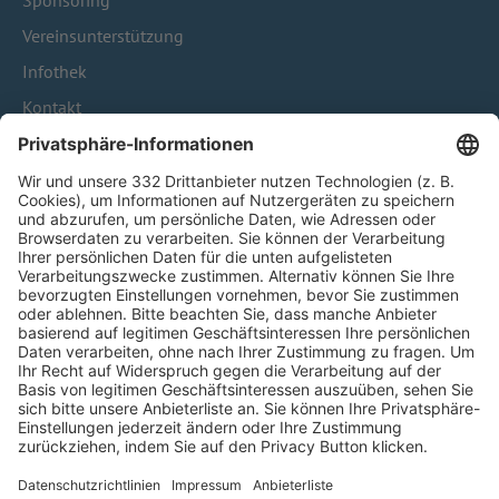
Sponsoring
Vereinsunterstützung
Infothek
Kontakt
HÄUFIG BESUCHTE SEITEN
Pässe und Vereinswechsel
Trainerausbildung
Schulungsangebot Vereinsmitarbeiter
BFV-Geschäftsstellen
Trainerbörse
Login SpielPlus
FOLGE DEM BFV