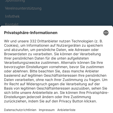
Sponsoring
Vereinsunterstützung
Infothek
Kontakt
HÄUFIG BESUCHTE SEITEN
Pässe und Vereinswechsel
Trainerausbildung
Schulungsangebot Vereinsmitarbeiter
BFV-Geschäftsstellen
Trainerbörse
Login SpielPlus
FOLGE DEM BFV