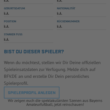
k.A.
k.A.
INFOTHEK
SPIELPLUS
GEBURTSDATUM
NATIONALITÄT
k.A.
k.A.
POSITION
RÜCKENNUMMER
k.A.
k.A.
STARKER FUSS
k.A.
BIST DU DIESER SPIELER?
Wenn du möchtest, stellen wir Dir Deine offiziellen
Spieleinsatzdaten zur Verfügung. Melde dich auf
BFV.DE an und erstelle Dir Dein persönliches
Spielerprofil.
SPIELERPROFIL ANLEGEN
Wir zeigen euch die spektakulärsten Szenen aus Bayerns
Amateurfußball, jetzt reinschauen!