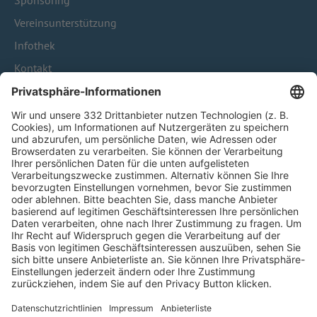
Sponsoring
Vereinsunterstützung
Infothek
Kontakt
HÄUFIG BESUCHTE SEITEN
Pässe und Vereinswechsel
Trainerausbildung
Schulungsangebot Vereinsmitarbeiter
BFV-Geschäftsstellen
Trainerbörse
Login SpielPlus
FOLGE DEM BFV