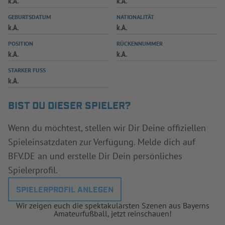
k.A.
k.A.
INFOTHEK
SPIELPLUS
GEBURTSDATUM
NATIONALITÄT
k.A.
k.A.
POSITION
RÜCKENNUMMER
k.A.
k.A.
STARKER FUSS
k.A.
BIST DU DIESER SPIELER?
Wenn du möchtest, stellen wir Dir Deine offiziellen
Spieleinsatzdaten zur Verfügung. Melde dich auf
BFV.DE an und erstelle Dir Dein persönliches
Spielerprofil.
SPIELERPROFIL ANLEGEN
Wir zeigen euch die spektakulärsten Szenen aus Bayerns
Amateurfußball, jetzt reinschauen!