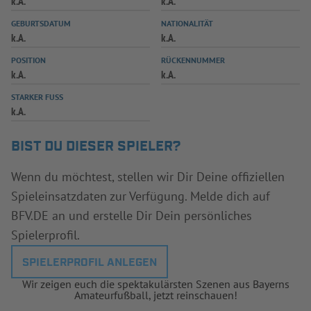
k.A.
k.A.
INFOTHEK
SPIELPLUS
GEBURTSDATUM
NATIONALITÄT
k.A.
k.A.
POSITION
RÜCKENNUMMER
k.A.
k.A.
STARKER FUSS
k.A.
BIST DU DIESER SPIELER?
Wenn du möchtest, stellen wir Dir Deine offiziellen
Spieleinsatzdaten zur Verfügung. Melde dich auf
BFV.DE an und erstelle Dir Dein persönliches
Spielerprofil.
SPIELERPROFIL ANLEGEN
Wir zeigen euch die spektakulärsten Szenen aus Bayerns
Amateurfußball, jetzt reinschauen!