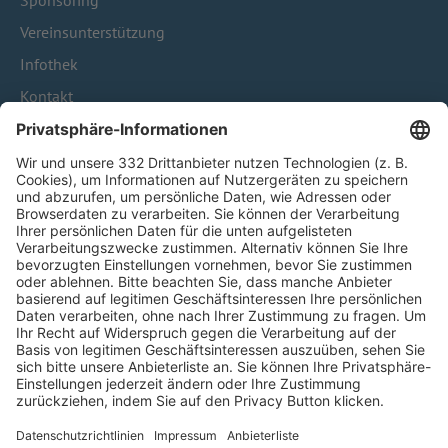
Sponsoring
Vereinsunterstützung
Infothek
Kontakt
HÄUFIG BESUCHTE SEITEN
Pässe und Vereinswechsel
Trainerausbildung
Schulungsangebot Vereinsmitarbeiter
BFV-Geschäftsstellen
Trainerbörse
Login SpielPlus
FOLGE DEM BFV