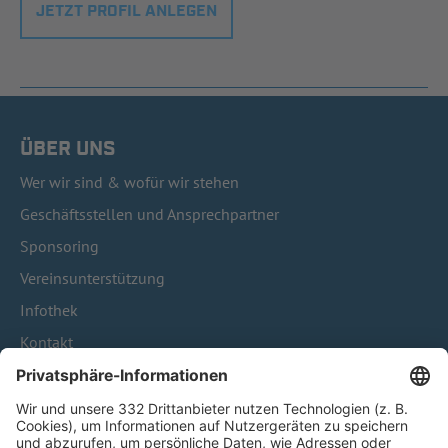
JETZT PROFIL ANLEGEN
ÜBER UNS
Wer wir sind & wofür wir stehen
Geschäftsstellen und Ansprechpartner
Sponsoring
Vereinsunterstützung
Infothek
Kontakt
HÄUFIG BESUCHTE SEITEN
Pässe und Vereinswechsel