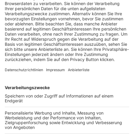
Trainerausbildung
Schulungsangebot Vereinsmitarbeiter
BFV-Geschäftsstellen
Trainerbörse
Login SpielPlus
FOLGE DEM BFV
TOP-VEREINE
TOP-PARTNER