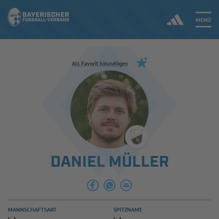
MENÜ
Jetzt einloggen
Als Favorit hinzufügen
ERGEBNISSE & WETTBEWERBE
NEUIGKEITEN
SPIELBETRIEB & VERBANDSLEBEN
DANIEL MÜLLER
AUSBILDUNG & FÖRDERUNG
DER VERBAND
MANNSCHAFTSART
SPITZNAME