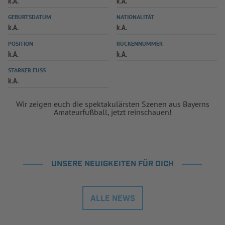
k.A.
k.A.
INFOTHEK
SPIELPLUS
GEBURTSDATUM
NATIONALITÄT
k.A.
k.A.
POSITION
RÜCKENNUMMER
k.A.
k.A.
STARKER FUSS
k.A.
Wir zeigen euch die spektakulärsten Szenen aus Bayerns
Amateurfußball, jetzt reinschauen!
UNSERE NEUIGKEITEN FÜR DICH
ALLE NEWS