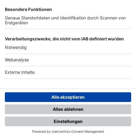
SFV
DFB
UEFA
FIFA
Nutzungsbedingungen
Datenschutz
Impressum