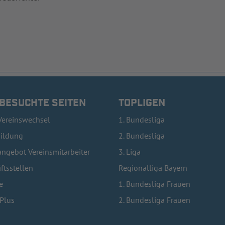
 BESUCHTE SEITEN
TOPLIGEN
Vereinswechsel
1. Bundesliga
bildung
2. Bundesliga
ngebot Vereinsmitarbeiter
3. Liga
ftsstellen
Regionalliga Bayern
e
1. Bundesliga Frauen
lPlus
2. Bundesliga Frauen