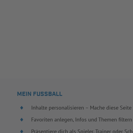
MEIN FUSSBALL
Inhalte personalisieren – Mache diese Seite
Favoriten anlegen, Infos und Themen filtern
Präsentiere dich als Spieler, Trainer oder Sch