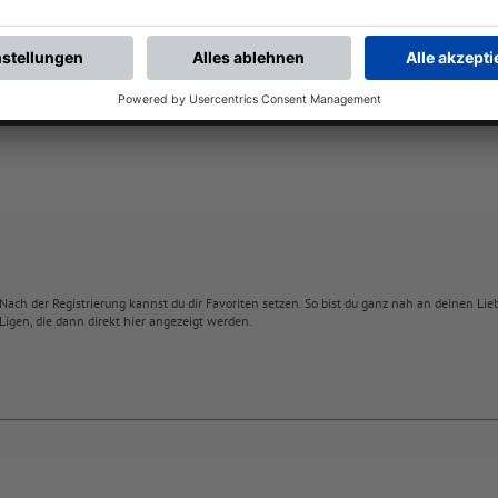
BONNIERE DEN BFV-WHATSAPP-KANAL!
Nach der Registrierung kannst du dir Favoriten setzen. So bist du ganz nah an deinen Li
Ligen, die dann direkt hier angezeigt werden.