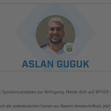
ASLAN GUGUK
n Spieleinsatzdaten zur Verfügung. Melde dich auf BFV.DE 
uch die spektakulärsten Szenen aus Bayerns Amateurfußball, jetzt