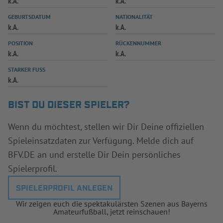
k.A.
k.A.
INFOTHEK
SPIELPLUS
GEBURTSDATUM
NATIONALITÄT
k.A.
k.A.
POSITION
RÜCKENNUMMER
k.A.
k.A.
STARKER FUSS
k.A.
BIST DU DIESER SPIELER?
Wenn du möchtest, stellen wir Dir Deine offiziellen
Spieleinsatzdaten zur Verfügung. Melde dich auf
BFV.DE an und erstelle Dir Dein persönliches
Spielerprofil.
SPIELERPROFIL ANLEGEN
Wir zeigen euch die spektakulärsten Szenen aus Bayerns
Amateurfußball, jetzt reinschauen!