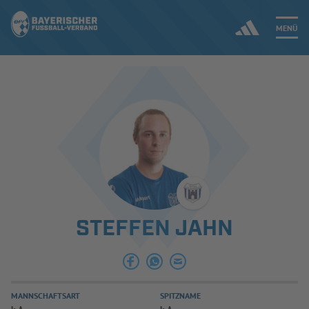
MENÜ
Jetzt einloggen
ERGEBNISSE & WETTBEWERBE
NEUIGKEITEN
SPIELBETRIEB & VERBANDSLEBEN
STEFFEN JAHN
AUSBILDUNG & FÖRDERUNG
DER VERBAND
MANNSCHAFTSART
SPITZNAME