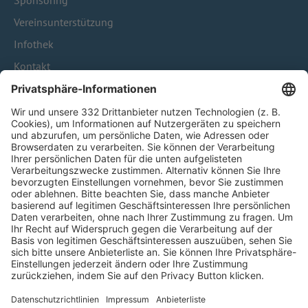
Sponsoring
Vereinsunterstützung
Infothek
Kontakt
HÄUFIG BESUCHTE SEITEN
Pässe und Vereinswechsel
Trainerausbildung
Schulungsangebot Vereinsmitarbeiter
BFV-Geschäftsstellen
Trainerbörse
Login SpielPlus
FOLGE DEM BFV