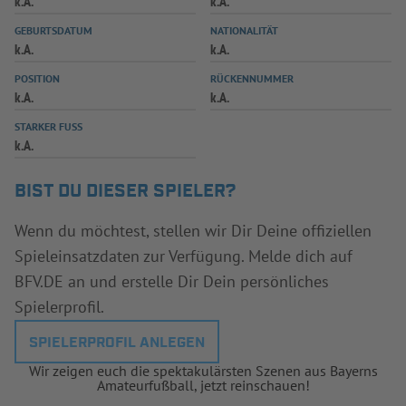
k.A.
k.A.
INFOTHEK
SPIELPLUS
GEBURTSDATUM
NATIONALITÄT
k.A.
k.A.
POSITION
RÜCKENNUMMER
k.A.
k.A.
STARKER FUSS
k.A.
BIST DU DIESER SPIELER?
Wenn du möchtest, stellen wir Dir Deine offiziellen
Spieleinsatzdaten zur Verfügung. Melde dich auf
BFV.DE an und erstelle Dir Dein persönliches
Spielerprofil.
SPIELERPROFIL ANLEGEN
Wir zeigen euch die spektakulärsten Szenen aus Bayerns
Amateurfußball, jetzt reinschauen!