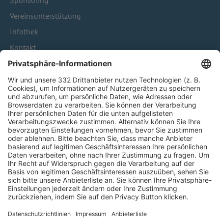
Sponsoring
Vereinsunterstützung
Infothek
Kontakt
HÄUFIG BESUCHTE SEITEN
Pässe und Vereinswechsel
Trainerausbildung
Schulungsangebot Vereinsmitarbeiter
BFV-Geschäftsstellen
Trainerbörse
Login SpielPlus
FOLGE DEM BFV