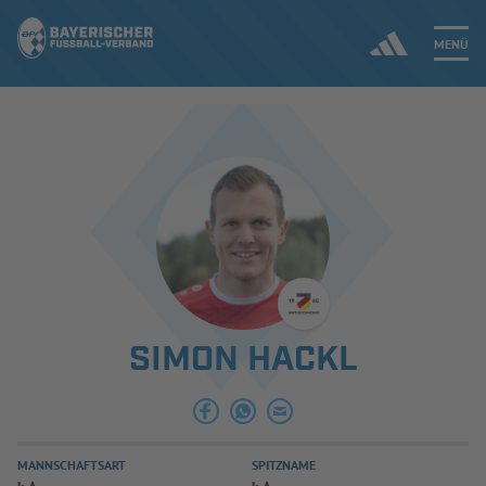
MENÜ
Jetzt einloggen
ERGEBNISSE & WETTBEWERBE
NEUIGKEITEN
SPIELBETRIEB & VERBANDSLEBEN
SIMON HACKL
AUSBILDUNG & FÖRDERUNG
DER VERBAND
MANNSCHAFTSART
SPITZNAME