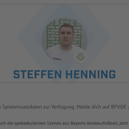
STEFFEN HENNING
n Spieleinsatzdaten zur Verfügung. Melde dich auf BFV.DE 
uch die spektakulärsten Szenen aus Bayerns Amateurfußball, jetzt