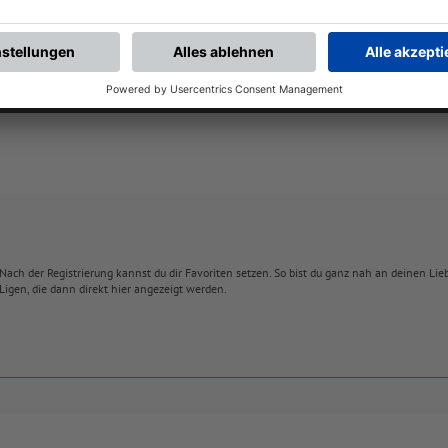
BONNIERE DEN BFV-WHATSAPP-KANAL!
Nach der Registrierung kannst du dir Favoriten setzen. So bist du ganz nah an deinen Li
Ligen, die dann direkt hier angezeigt werden.