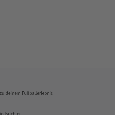
 zu deinem Fußballerlebnis
iedsrichter