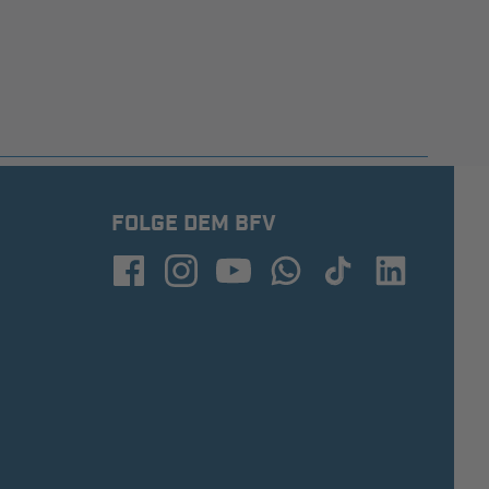
FOLGE DEM BFV