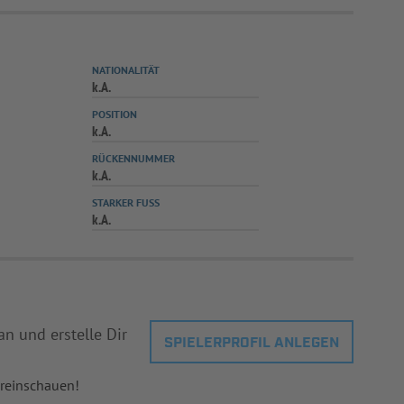
NATIONALITÄT
k.A.
POSITION
k.A.
RÜCKENNUMMER
k.A.
STARKER FUSS
k.A.
an und erstelle Dir
SPIELERPROFIL ANLEGEN
 reinschauen!