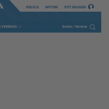
SPIELPLUS
INFOTHEK
JETZT EINLOGGEN
R VERBAND
Suche / Vereine