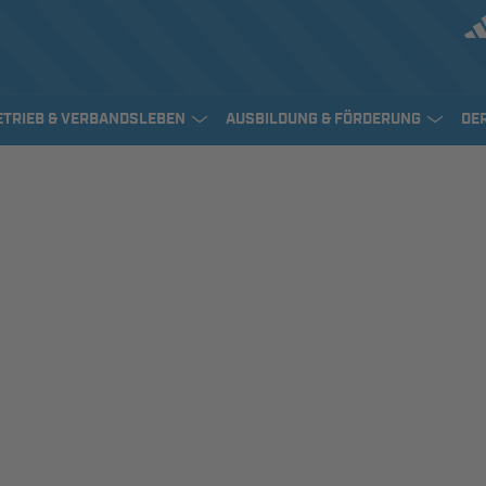
ETRIEB & VERBANDSLEBEN
AUSBILDUNG & FÖRDERUNG
DE