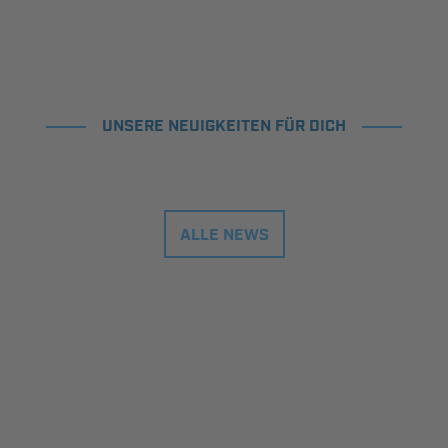
UNSERE NEUIGKEITEN FÜR DICH
ALLE NEWS