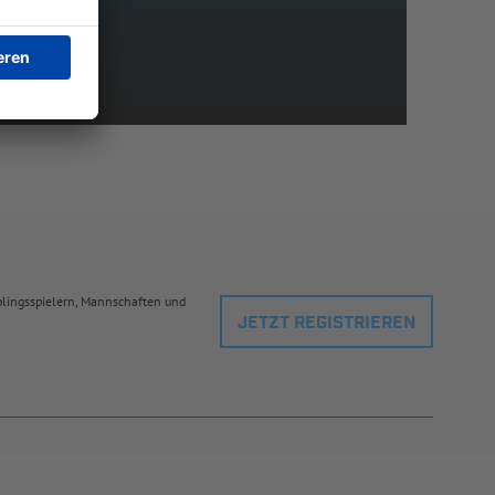
eblingsspielern, Mannschaften und
JETZT REGISTRIEREN