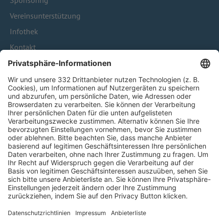
Sponsoring
Vereinsunterstützung
Infothek
Kontakt
HÄUFIG BESUCHTE SEITEN
Pässe und Vereinswechsel
Trainerausbildung
Schulungsangebot Vereinsmitarbeiter
BFV-Geschäftsstellen
Trainerbörse
Login SpielPlus
FOLGE DEM BFV