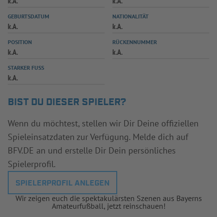
k.A.
k.A.
INFOTHEK
SPIELPLUS
GEBURTSDATUM
NATIONALITÄT
k.A.
k.A.
POSITION
RÜCKENNUMMER
k.A.
k.A.
STARKER FUSS
k.A.
BIST DU DIESER SPIELER?
Wenn du möchtest, stellen wir Dir Deine offiziellen
Spieleinsatzdaten zur Verfügung. Melde dich auf
BFV.DE an und erstelle Dir Dein persönliches
Spielerprofil.
SPIELERPROFIL ANLEGEN
Wir zeigen euch die spektakulärsten Szenen aus Bayerns
Amateurfußball, jetzt reinschauen!