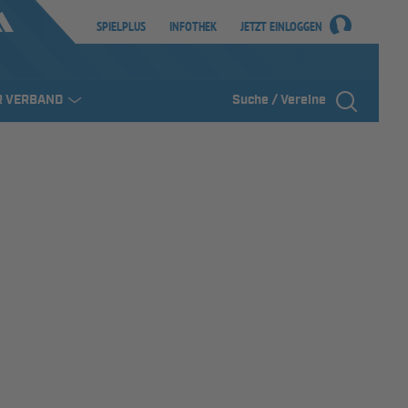
SPIELPLUS
INFOTHEK
JETZT EINLOGGEN
R VERBAND
Suche / Vereine