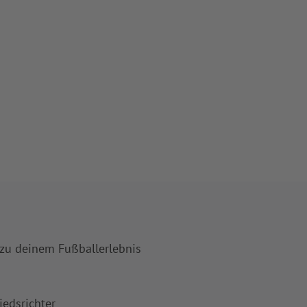
 zu deinem Fußballerlebnis
iedsrichter