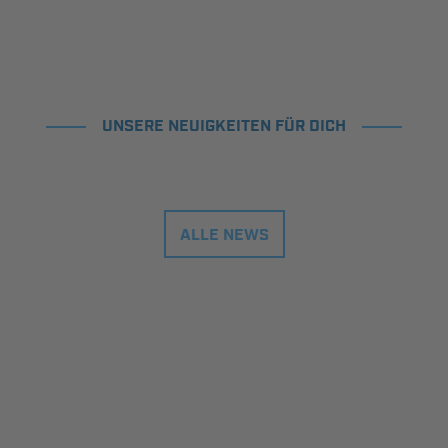
UNSERE NEUIGKEITEN FÜR DICH
ALLE NEWS