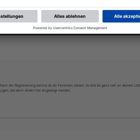
BONNIERE DEN BFV-WHATSAPP-KANAL!
Nach der Registrierung kannst du dir Favoriten setzen. So bist du ganz nah an deinen Li
Ligen, die dann direkt hier angezeigt werden.