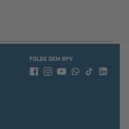
FOLGE DEM BFV