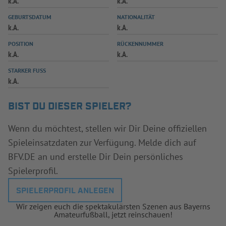
k.A.
k.A.
INFOTHEK
SPIELPLUS
GEBURTSDATUM
NATIONALITÄT
k.A.
k.A.
POSITION
RÜCKENNUMMER
k.A.
k.A.
STARKER FUSS
k.A.
BIST DU DIESER SPIELER?
Wenn du möchtest, stellen wir Dir Deine offiziellen
Spieleinsatzdaten zur Verfügung. Melde dich auf
BFV.DE an und erstelle Dir Dein persönliches
Spielerprofil.
SPIELERPROFIL ANLEGEN
Wir zeigen euch die spektakulärsten Szenen aus Bayerns
Amateurfußball, jetzt reinschauen!