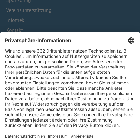
Sponsoring
Vereinsunterstützung
Infothek
Kontakt
HÄUFIG BESUCHTE SEITEN
Pässe und Vereinswechsel
Trainerausbildung
Schulungsangebot Vereinsmitarbeiter
BFV-Geschäftsstellen
Trainerbörse
Login SpielPlus
FOLGE DEM BFV