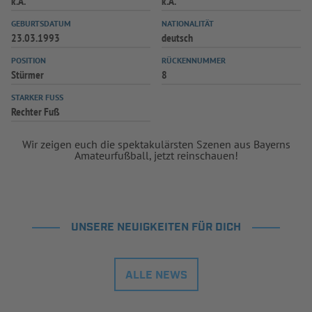
k.A.
k.A.
INFOTHEK
SPIELPLUS
GEBURTSDATUM
NATIONALITÄT
23.03.1993
deutsch
POSITION
RÜCKENNUMMER
Stürmer
8
STARKER FUSS
Rechter Fuß
Wir zeigen euch die spektakulärsten Szenen aus Bayerns
Amateurfußball, jetzt reinschauen!
UNSERE NEUIGKEITEN FÜR DICH
ALLE NEWS