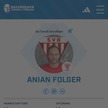
MENÜ
Jetzt einloggen
Als Favorit hinzufügen
ERGEBNISSE & WETTBEWERBE
NEUIGKEITEN
SPIELBETRIEB & VERBANDSLEBEN
ANIAN FOLGER
AUSBILDUNG & FÖRDERUNG
DER VERBAND
MANNSCHAFTSART
SPITZNAME