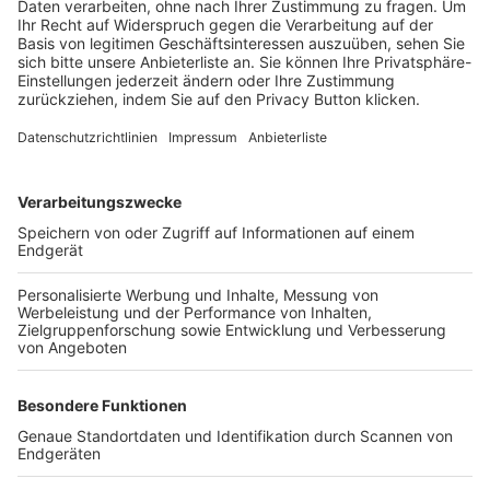
Trainerbörse
Login SpielPlus
FOLGE DEM BFV
TOP-VEREINE
TOP-PARTNER