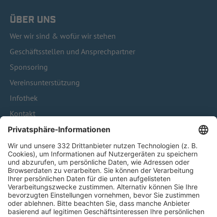
ÜBER UNS
Wer wir sind & wofür wir stehen
Geschäftsstellen und Ansprechpartner
Sponsoring
Vereinsunterstützung
Infothek
Kontakt
HÄUFIG BESUCHTE SEITEN
Pässe und Vereinswechsel
Trainerausbildung
Schulungsangebot Vereinsmitarbeiter
BFV-Geschäftsstellen