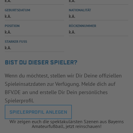
k.A.
k.A.
INFOTHEK
SPIELPLUS
GEBURTSDATUM
NATIONALITÄT
k.A.
k.A.
POSITION
RÜCKENNUMMER
k.A.
k.A.
STARKER FUSS
k.A.
BIST DU DIESER SPIELER?
Wenn du möchtest, stellen wir Dir Deine offiziellen
Spieleinsatzdaten zur Verfügung. Melde dich auf
BFV.DE an und erstelle Dir Dein persönliches
Spielerprofil.
SPIELERPROFIL ANLEGEN
Wir zeigen euch die spektakulärsten Szenen aus Bayerns
Amateurfußball, jetzt reinschauen!