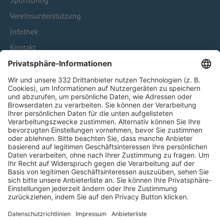
Sponsoring
Vereinsunterstützung
Infothek
Kontakt
HÄUFIG BESUCHTE SEITEN
Pässe und Vereinswechsel
Trainerausbildung
Schulungsangebot Vereinsmitarbeiter
BFV-Geschäftsstellen
Trainerbörse
Login SpielPlus
FOLGE DEM BFV