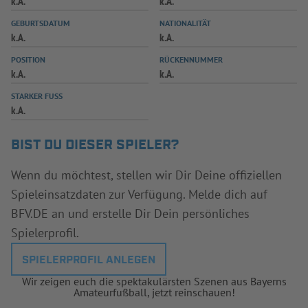
k.A.
k.A.
INFOTHEK
SPIELPLUS
GEBURTSDATUM
NATIONALITÄT
k.A.
k.A.
POSITION
RÜCKENNUMMER
k.A.
k.A.
STARKER FUSS
k.A.
BIST DU DIESER SPIELER?
Wenn du möchtest, stellen wir Dir Deine offiziellen
Spieleinsatzdaten zur Verfügung. Melde dich auf
BFV.DE an und erstelle Dir Dein persönliches
Spielerprofil.
SPIELERPROFIL ANLEGEN
Wir zeigen euch die spektakulärsten Szenen aus Bayerns
Amateurfußball, jetzt reinschauen!