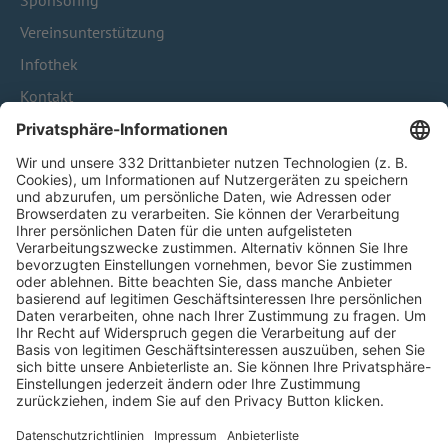
Sponsoring
Vereinsunterstützung
Infothek
Kontakt
HÄUFIG BESUCHTE SEITEN
Pässe und Vereinswechsel
Trainerausbildung
Schulungsangebot Vereinsmitarbeiter
BFV-Geschäftsstellen
Trainerbörse
Login SpielPlus
FOLGE DEM BFV