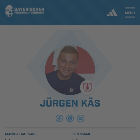
MENÜ
Jetzt einloggen
ERGEBNISSE & WETTBEWERBE
NEUIGKEITEN
SPIELBETRIEB & VERBANDSLEBEN
JÜRGEN KÄS
AUSBILDUNG & FÖRDERUNG
DER VERBAND
MANNSCHAFTSART
SPITZNAME