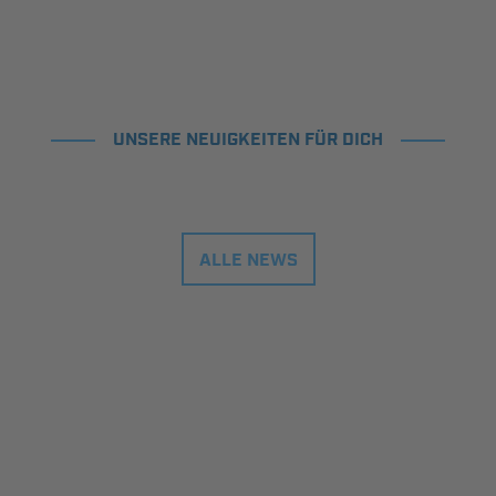
UNSERE NEUIGKEITEN FÜR DICH
ALLE NEWS