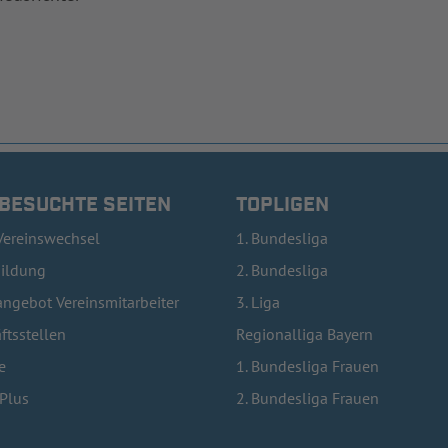
 BESUCHTE SEITEN
TOPLIGEN
Vereinswechsel
1. Bundesliga
bildung
2. Bundesliga
ngebot Vereinsmitarbeiter
3. Liga
ftsstellen
Regionalliga Bayern
e
1. Bundesliga Frauen
lPlus
2. Bundesliga Frauen