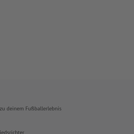
 zu deinem Fußballerlebnis
iedsrichter