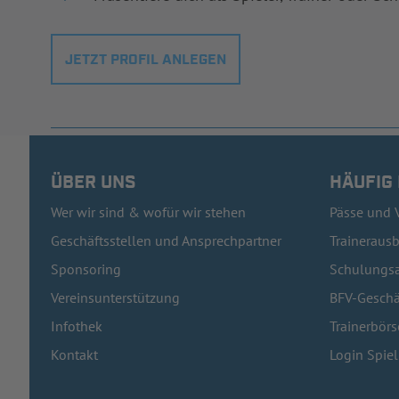
JETZT PROFIL ANLEGEN
ÜBER UNS
HÄUFIG
Wer wir sind & wofür wir stehen
Pässe und 
Geschäftsstellen und Ansprechpartner
Traineraus
Sponsoring
Schulungsa
Vereinsunterstützung
BFV-Geschä
Infothek
Trainerbörs
Kontakt
Login Spie