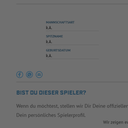
MANNSCHAFTSART
k.A.
SPITZNAME
k.A.
GEBURTSDATUM
k.A.
BIST DU DIESER SPIELER?
Wenn du möchtest, stellen wir Dir Deine offizielle
Dein persönliches Spielerprofil.
Wir zeigen e