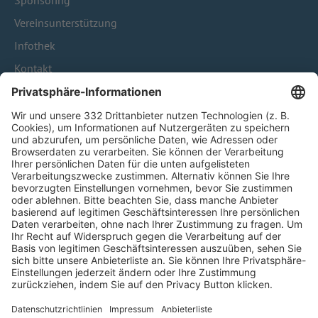
Sponsoring
Vereinsunterstützung
Infothek
Kontakt
HÄUFIG BESUCHTE SEITEN
Pässe und Vereinswechsel
Trainerausbildung
Schulungsangebot Vereinsmitarbeiter
BFV-Geschäftsstellen
Trainerbörse
Login SpielPlus
FOLGE DEM BFV