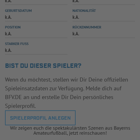
k.A.
k.A.
INFOTHEK
SPIELPLUS
GEBURTSDATUM
NATIONALITÄT
k.A.
k.A.
POSITION
RÜCKENNUMMER
k.A.
k.A.
STARKER FUSS
k.A.
BIST DU DIESER SPIELER?
Wenn du möchtest, stellen wir Dir Deine offiziellen
Spieleinsatzdaten zur Verfügung. Melde dich auf
BFV.DE an und erstelle Dir Dein persönliches
Spielerprofil.
SPIELERPROFIL ANLEGEN
Wir zeigen euch die spektakulärsten Szenen aus Bayerns
Amateurfußball, jetzt reinschauen!