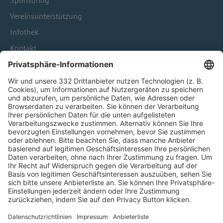
Sponsoring
Vereinsunterstützung
Infothek
Kontakt
HÄUFIG BESUCHTE SEITEN
Pässe und Vereinswechsel
Trainerausbildung
Schulungsangebot Vereinsmitarbeiter
BFV-Geschäftsstellen
Trainerbörse
Login SpielPlus
FOLGE DEM BFV