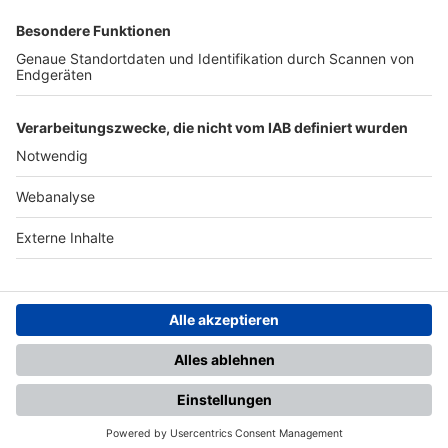
SFV
DFB
UEFA
FIFA
Nutzungsbedingungen
Datenschutz
Impressum