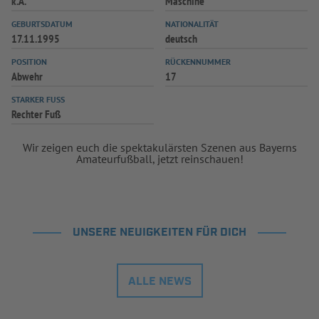
k.A.
Maschine
INFOTHEK
SPIELPLUS
GEBURTSDATUM
NATIONALITÄT
17.11.1995
deutsch
POSITION
RÜCKENNUMMER
Abwehr
17
STARKER FUSS
Rechter Fuß
Wir zeigen euch die spektakulärsten Szenen aus Bayerns
Amateurfußball, jetzt reinschauen!
UNSERE NEUIGKEITEN FÜR DICH
ALLE NEWS