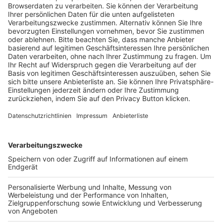
Trainerausbildung
Schulungsangebot Vereinsmitarbeiter
BFV-Geschäftsstellen
Trainerbörse
Login SpielPlus
FOLGE DEM BFV
TOP-VEREINE
TOP-PARTNER