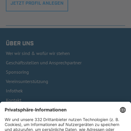
JETZT PROFIL ANLEGEN
ÜBER UNS
Wer wir sind & wofür wir stehen
Geschäftsstellen und Ansprechpartner
Sponsoring
Vereinsunterstützung
Infothek
Kontakt
HÄUFIG BESUCHTE SEITEN
Pässe und Vereinswechsel