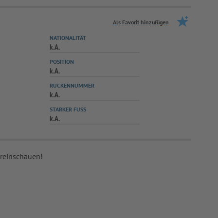
Als Favorit hinzufügen
NATIONALITÄT
k.A.
POSITION
k.A.
RÜCKENNUMMER
k.A.
STARKER FUSS
k.A.
 reinschauen!