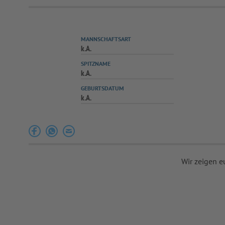
MANNSCHAFTSART
k.A.
SPITZNAME
k.A.
GEBURTSDATUM
k.A.
Wir zeigen e