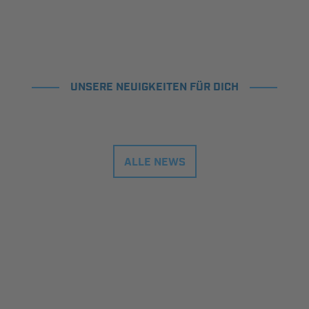
UNSERE NEUIGKEITEN FÜR DICH
ALLE NEWS