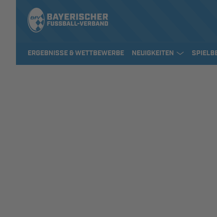
ERGEBNISSE & WETTBEWERBE
NEUIGKEITEN
SPIELB