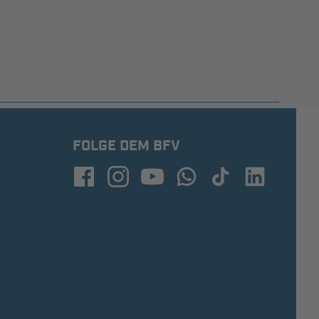
FOLGE DEM BFV