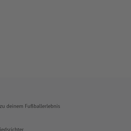
 zu deinem Fußballerlebnis
iedsrichter