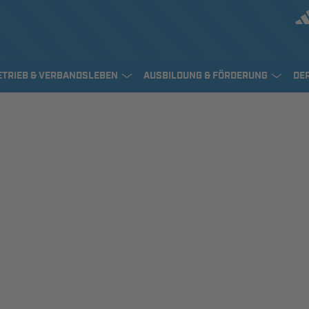
ETRIEB & VERBANDSLEBEN
AUSBILDUNG & FÖRDERUNG
DE