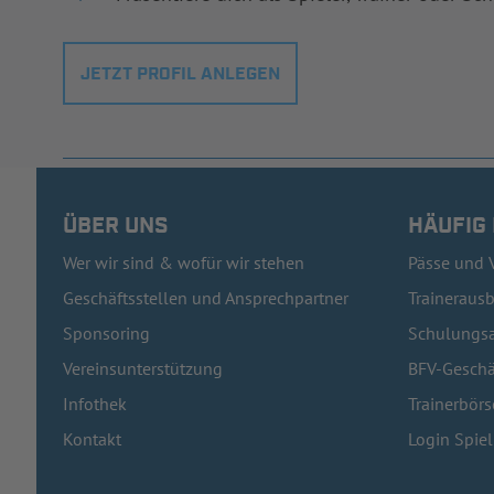
JETZT PROFIL ANLEGEN
ÜBER UNS
HÄUFIG
Wer wir sind & wofür wir stehen
Pässe und 
Geschäftsstellen und Ansprechpartner
Traineraus
Sponsoring
Schulungsa
Vereinsunterstützung
BFV-Geschä
Infothek
Trainerbörs
Kontakt
Login Spie