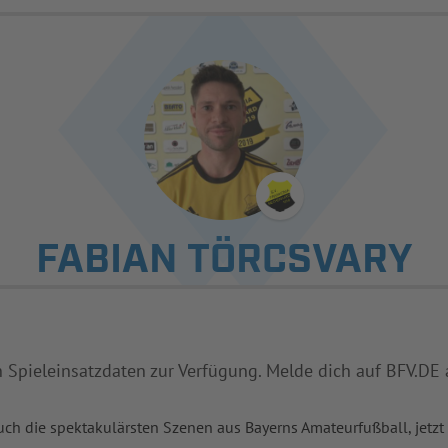
FABIAN TÖRCSVARY
n Spieleinsatzdaten zur Verfügung. Melde dich auf BFV.DE 
uch die spektakulärsten Szenen aus Bayerns Amateurfußball, jetzt