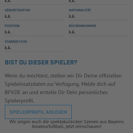
k.A.
k.A.
INFOTHEK
SPIELPLUS
GEBURTSDATUM
NATIONALITÄT
k.A.
k.A.
POSITION
RÜCKENNUMMER
k.A.
k.A.
STARKER FUSS
k.A.
BIST DU DIESER SPIELER?
Wenn du möchtest, stellen wir Dir Deine offiziellen
Spieleinsatzdaten zur Verfügung. Melde dich auf
BFV.DE an und erstelle Dir Dein persönliches
Spielerprofil.
SPIELERPROFIL ANLEGEN
Wir zeigen euch die spektakulärsten Szenen aus Bayerns
Amateurfußball, jetzt reinschauen!