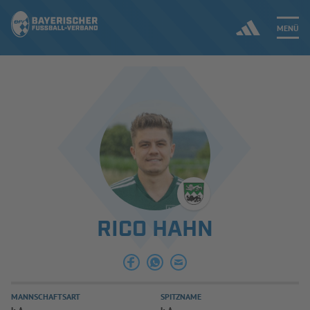
MENÜ
Jetzt einloggen
ERGEBNISSE & WETTBEWERBE
NEUIGKEITEN
SPIELBETRIEB & VERBANDSLEBEN
RICO HAHN
AUSBILDUNG & FÖRDERUNG
DER VERBAND
MANNSCHAFTSART
SPITZNAME