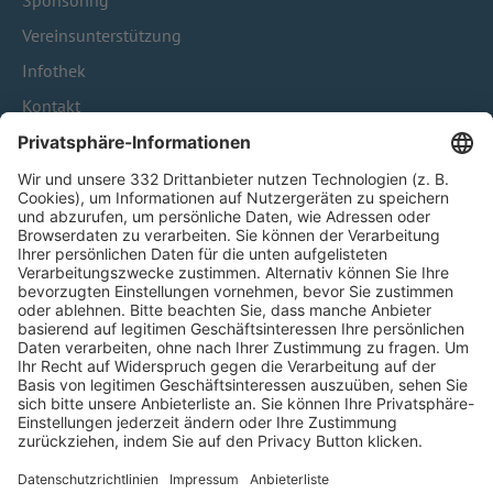
Sponsoring
Vereinsunterstützung
Infothek
Kontakt
HÄUFIG BESUCHTE SEITEN
Pässe und Vereinswechsel
Trainerausbildung
Schulungsangebot Vereinsmitarbeiter
BFV-Geschäftsstellen
Trainerbörse
Login SpielPlus
FOLGE DEM BFV