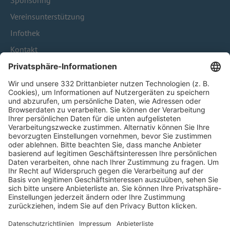
Sponsoring
Vereinsunterstützung
Infothek
Kontakt
HÄUFIG BESUCHTE SEITEN
Pässe und Vereinswechsel
Trainerausbildung
Schulungsangebot Vereinsmitarbeiter
BFV-Geschäftsstellen
Trainerbörse
Login SpielPlus
FOLGE DEM BFV