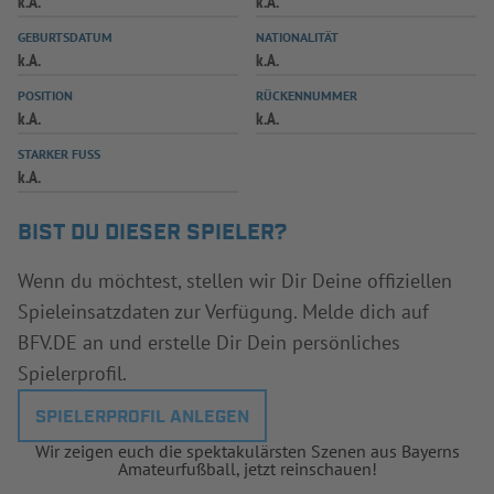
k.A.
k.A.
INFOTHEK
SPIELPLUS
GEBURTSDATUM
NATIONALITÄT
k.A.
k.A.
POSITION
RÜCKENNUMMER
k.A.
k.A.
STARKER FUSS
k.A.
BIST DU DIESER SPIELER?
Wenn du möchtest, stellen wir Dir Deine offiziellen
Spieleinsatzdaten zur Verfügung. Melde dich auf
BFV.DE an und erstelle Dir Dein persönliches
Spielerprofil.
SPIELERPROFIL ANLEGEN
Wir zeigen euch die spektakulärsten Szenen aus Bayerns
Amateurfußball, jetzt reinschauen!