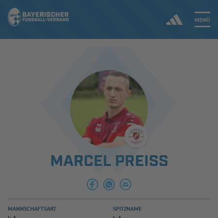
MENÜ
Jetzt einloggen
ERGEBNISSE & WETTBEWERBE
NEUIGKEITEN
SPIELBETRIEB & VERBANDSLEBEN
MARCEL PREISS
AUSBILDUNG & FÖRDERUNG
DER VERBAND
MANNSCHAFTSART
SPITZNAME