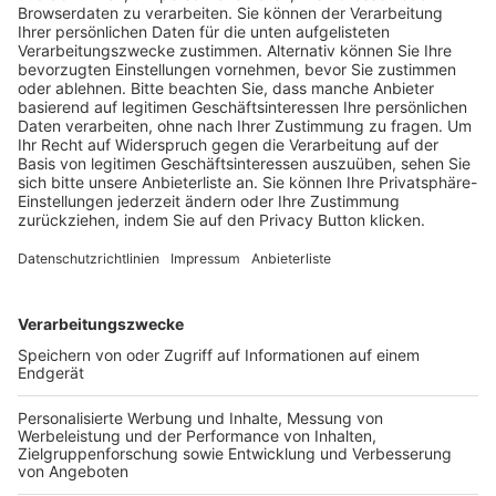
Trainerausbildung
Schulungsangebot Vereinsmitarbeiter
BFV-Geschäftsstellen
Trainerbörse
Login SpielPlus
FOLGE DEM BFV
TOP-VEREINE
TOP-PARTNER