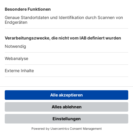
SFV
DFB
UEFA
FIFA
Nutzungsbedingungen
Datenschutz
Impressum