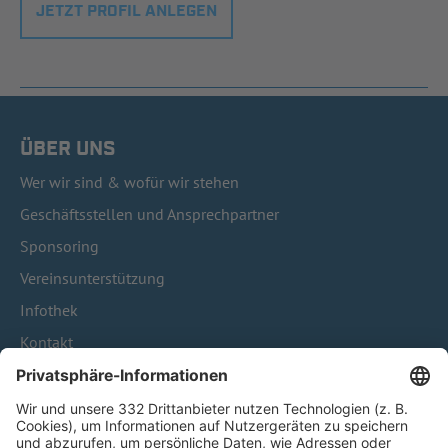
JETZT PROFIL ANLEGEN
ÜBER UNS
Wer wir sind & wofür wir stehen
Geschäftsstellen und Ansprechpartner
Sponsoring
Vereinsunterstützung
Infothek
Kontakt
HÄUFIG BESUCHTE SEITEN
Pässe und Vereinswechsel