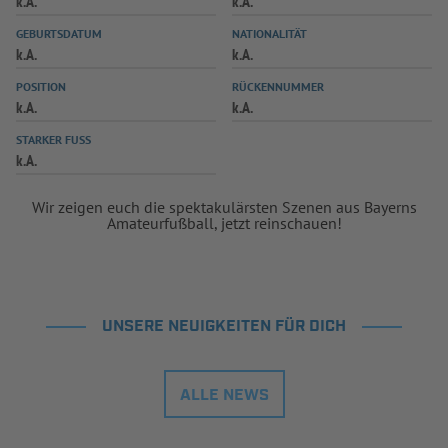
k.A.
k.A.
INFOTHEK
SPIELPLUS
GEBURTSDATUM
NATIONALITÄT
k.A.
k.A.
POSITION
RÜCKENNUMMER
k.A.
k.A.
STARKER FUSS
k.A.
Wir zeigen euch die spektakulärsten Szenen aus Bayerns
Amateurfußball, jetzt reinschauen!
UNSERE NEUIGKEITEN FÜR DICH
ALLE NEWS