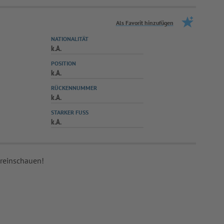
Als Favorit hinzufügen
NATIONALITÄT
k.A.
POSITION
k.A.
RÜCKENNUMMER
k.A.
STARKER FUSS
k.A.
 reinschauen!