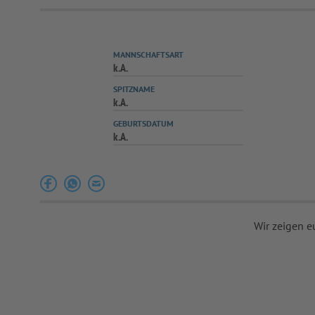
MANNSCHAFTSART
k.A.
SPITZNAME
k.A.
GEBURTSDATUM
k.A.
Wir zeigen e