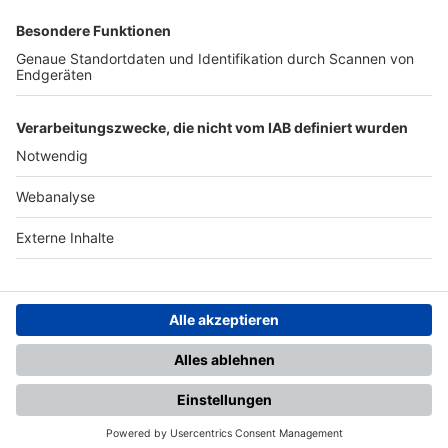
SFV
DFB
UEFA
FIFA
Nutzungsbedingungen
Datenschutz
Impressum