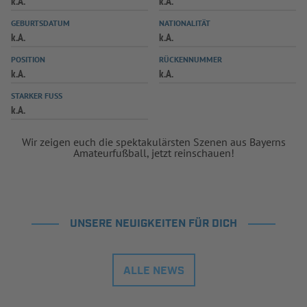
k.A.
k.A.
INFOTHEK
SPIELPLUS
GEBURTSDATUM
NATIONALITÄT
k.A.
k.A.
POSITION
RÜCKENNUMMER
k.A.
k.A.
STARKER FUSS
k.A.
Wir zeigen euch die spektakulärsten Szenen aus Bayerns
Amateurfußball, jetzt reinschauen!
UNSERE NEUIGKEITEN FÜR DICH
ALLE NEWS