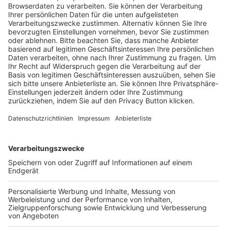
Trainerausbildung
Schulungsangebot Vereinsmitarbeiter
BFV-Geschäftsstellen
Trainerbörse
Login SpielPlus
FOLGE DEM BFV
TOP-VEREINE
TOP-PARTNER