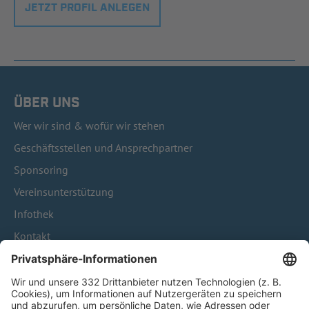
JETZT PROFIL ANLEGEN
ÜBER UNS
Wer wir sind & wofür wir stehen
Geschäftsstellen und Ansprechpartner
Sponsoring
Vereinsunterstützung
Infothek
Kontakt
HÄUFIG BESUCHTE SEITEN
Pässe und Vereinswechsel