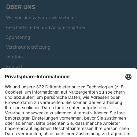
ÜBER UNS
Wer wir sind & wofür wir stehen
Geschäftsstellen und Ansprechpartner
Sponsoring
Vereinsunterstützung
Infothek
Kontakt
HÄUFIG BESUCHTE SEITEN
Pässe und Vereinswechsel
Trainerausbildung
Schulungsangebot Vereinsmitarbeiter
BFV-Geschäftsstellen
Trainerbörse