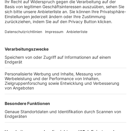
Login SpielPlus
FOLGE DEM BFV
TOP-VEREINE
TOP-PARTNER