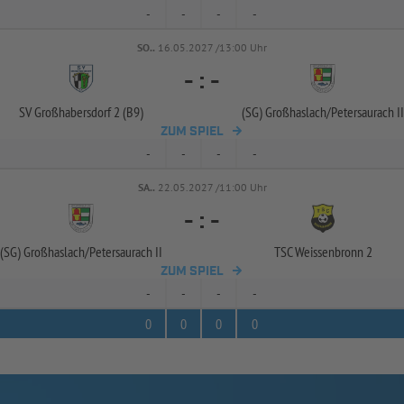
-
-
-
-
SO..
16.05.2027 /13:00 Uhr
-
:
-
SV Großhabersdorf 2 (B9)
(SG) Großhaslach/
Petersaurach II
ZUM SPIEL
-
-
-
-
SA..
22.05.2027 /11:00 Uhr
-
:
-
(SG) Großhaslach/
Petersaurach II
TSC Weissenbronn 2
ZUM SPIEL
-
-
-
-
0
0
0
0