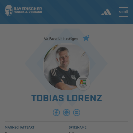
MENÜ
Jetzt einloggen
Als Favorit hinzufügen
ERGEBNISSE & WETTBEWERBE
NEUIGKEITEN
SPIELBETRIEB & VERBANDSLEBEN
TOBIAS LORENZ
AUSBILDUNG & FÖRDERUNG
DER VERBAND
MANNSCHAFTSART
SPITZNAME