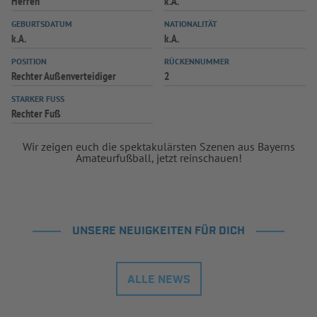
Herren
k.A.
INFOTHEK
SPIELPLUS
GEBURTSDATUM
NATIONALITÄT
k.A.
k.A.
POSITION
RÜCKENNUMMER
Rechter Außenverteidiger
2
STARKER FUSS
Rechter Fuß
Wir zeigen euch die spektakulärsten Szenen aus Bayerns
Amateurfußball, jetzt reinschauen!
UNSERE NEUIGKEITEN FÜR DICH
ALLE NEWS