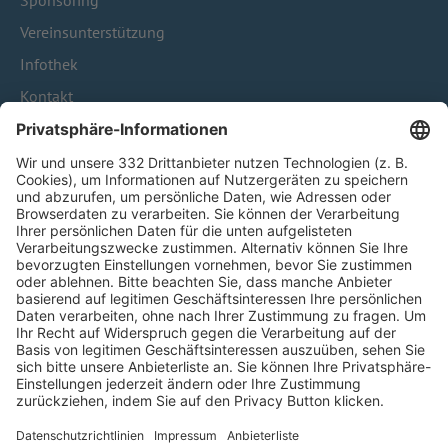
Sponsoring
Vereinsunterstützung
Infothek
Kontakt
HÄUFIG BESUCHTE SEITEN
Pässe und Vereinswechsel
Trainerausbildung
Schulungsangebot Vereinsmitarbeiter
BFV-Geschäftsstellen
Trainerbörse
Login SpielPlus
FOLGE DEM BFV