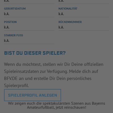
k.A.
k.A.
INFOTHEK
SPIELPLUS
GEBURTSDATUM
NATIONALITÄT
k.A.
k.A.
POSITION
RÜCKENNUMMER
k.A.
k.A.
STARKER FUSS
k.A.
BIST DU DIESER SPIELER?
Wenn du möchtest, stellen wir Dir Deine offiziellen
Spieleinsatzdaten zur Verfügung. Melde dich auf
BFV.DE an und erstelle Dir Dein persönliches
Spielerprofil.
SPIELERPROFIL ANLEGEN
Wir zeigen euch die spektakulärsten Szenen aus Bayerns
Amateurfußball, jetzt reinschauen!