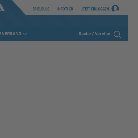
SPIELPLUS
INFOTHEK
JETZT EINLOGGEN
R VERBAND
Suche / Vereine