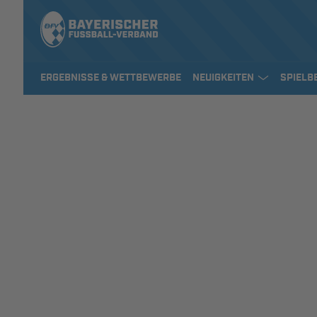
ERGEBNISSE & WETTBEWERBE
NEUIGKEITEN
SPIELB