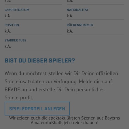
k.A.
k.A.
INFOTHEK
SPIELPLUS
GEBURTSDATUM
NATIONALITÄT
k.A.
k.A.
POSITION
RÜCKENNUMMER
k.A.
k.A.
STARKER FUSS
k.A.
BIST DU DIESER SPIELER?
Wenn du möchtest, stellen wir Dir Deine offiziellen
Spieleinsatzdaten zur Verfügung. Melde dich auf
BFV.DE an und erstelle Dir Dein persönliches
Spielerprofil.
SPIELERPROFIL ANLEGEN
Wir zeigen euch die spektakulärsten Szenen aus Bayerns
Amateurfußball, jetzt reinschauen!