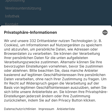
Sponsoring
Vereinsunterstützung
Infothek
Kontakt
HÄUFIG BESUCHTE SEITEN
Pässe und Vereinswechsel
Trainerausbildung
Schulungsangebot Vereinsmitarbeiter
BFV-Geschäftsstellen
Trainerbörse
Login SpielPlus
FOLGE DEM BFV