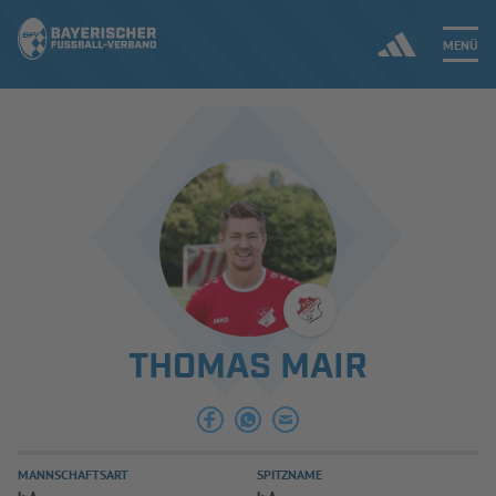
MENÜ
Jetzt einloggen
ERGEBNISSE & WETTBEWERBE
NEUIGKEITEN
SPIELBETRIEB & VERBANDSLEBEN
THOMAS MAIR
AUSBILDUNG & FÖRDERUNG
DER VERBAND
MANNSCHAFTSART
SPITZNAME