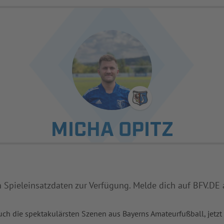
MICHA OPITZ
n Spieleinsatzdaten zur Verfügung. Melde dich auf BFV.DE 
uch die spektakulärsten Szenen aus Bayerns Amateurfußball, jetzt