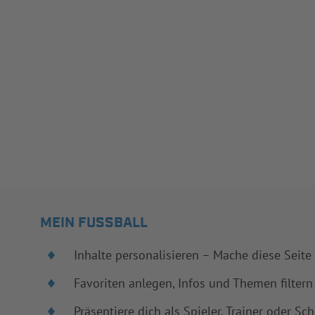
MEIN FUSSBALL
Inhalte personalisieren – Mache diese Seite
Favoriten anlegen, Infos und Themen filtern
Präsentiere dich als Spieler, Trainer oder Sch