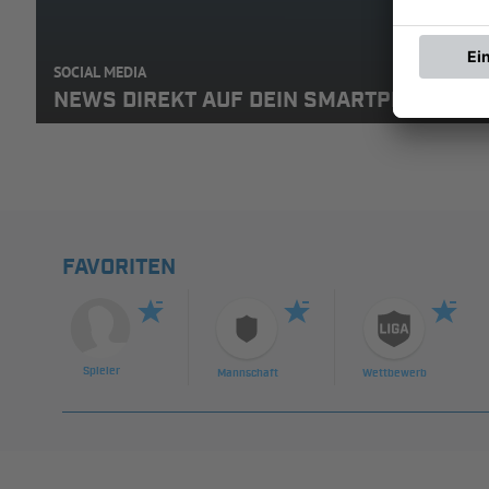
SOCIAL MEDIA
NEWS DIREKT AUF DEIN SMARTPHONE: A
FAVORITEN
Spieler
Mannschaft
Wettbewerb