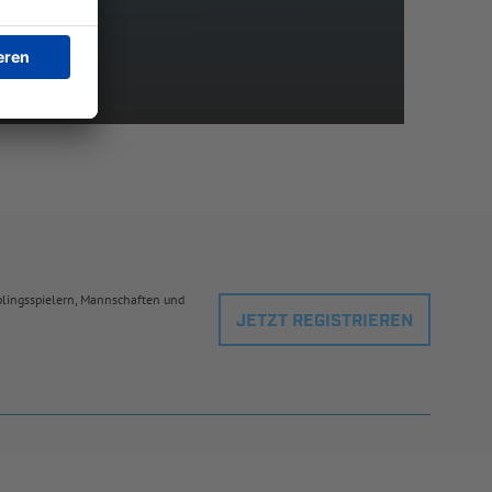
eblingsspielern, Mannschaften und
JETZT REGISTRIEREN