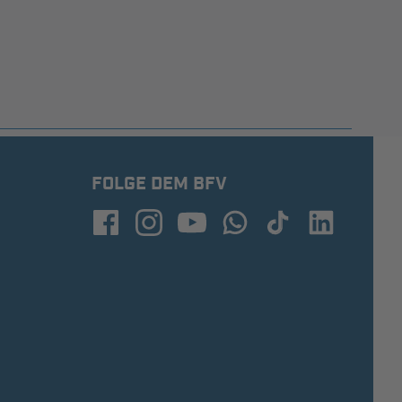
FOLGE DEM BFV