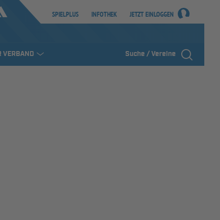
SPIELPLUS
INFOTHEK
JETZT EINLOGGEN
R VERBAND
Suche / Vereine