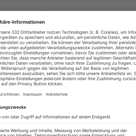


:
FC Kosova Mnchn.
TSV Moorenweis
( 
 )
:
0
0
46
45


:
TSV Moorenweis
FC Deisenhofen U2
( 
 )
:
0
0
0
90
-
:
-
misch-
Partenkirchen
TSV Moorenweis
-
-
-
-
-
:
-
TSV Moorenweis
SV Raisting
-
-
-
-
-
:
-
TSV Moorenweis
TSV Gilching/
Argel