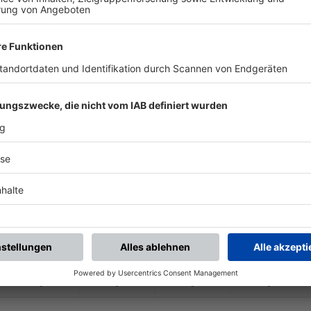
-
-
-
-
-
:
-
SV Bad Heilbrunn
TSV Moorenweis
-
-
-
-
-
:
-
TSV Moorenweis
MTV München
-
-
-
-
-
:
-
SVN München
TSV Moorenweis
-
-
-
-
-
:
-
TSV Moorenweis
SV München West
-
-
-
-