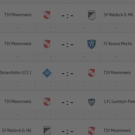
-
:
-
TSV Moorenweis
SV Waldeck-
O. Mü
-
-
-
-
-
:
-
TSV Moorenweis
FC Kosova Mnchn.
-
-
-
-
-
:
-
 Deisenhofen U23 2
TSV Moorenweis
-
-
-
-
-
:
-
TSV Moorenweis
1.FC Garmisch-
Part
-
-
-
-
-
:
-
SV Waldeck-
O. Mü
TSV Moorenweis