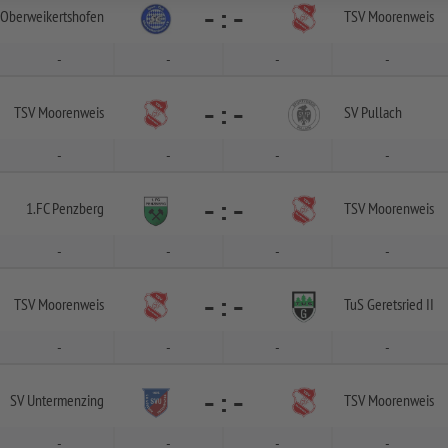
-
:
-
 Oberweikertshofen
TSV Moorenweis
-
-
-
-
-
:
-
TSV Moorenweis
SV Pullach
-
-
-
-
-
:
-
1.FC Penzberg
TSV Moorenweis
-
-
-
-
-
:
-
TSV Moorenweis
TuS Geretsried II
-
-
-
-
-
:
-
SV Untermenzing
TSV Moorenweis
-
-
-
-