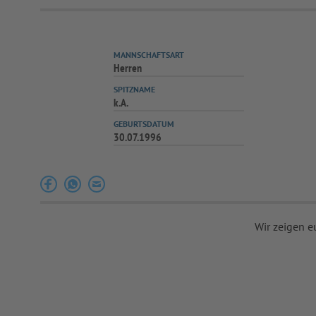
MANNSCHAFTSART
Herren
SPITZNAME
k.A.
GEBURTSDATUM
30.07.1996
Wir zeigen e