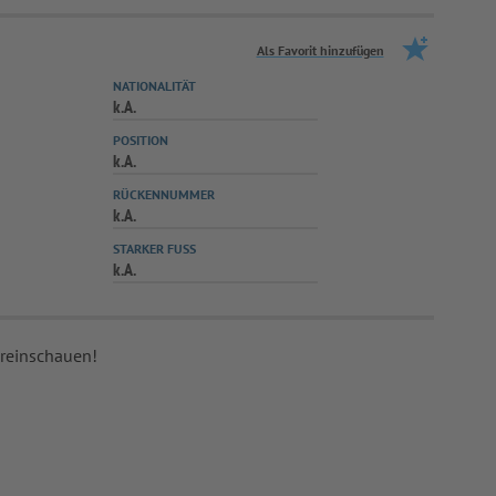
Als Favorit hinzufügen
NATIONALITÄT
k.A.
POSITION
k.A.
RÜCKENNUMMER
k.A.
STARKER FUSS
k.A.
 reinschauen!