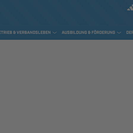
ETRIEB & VERBANDSLEBEN
AUSBILDUNG & FÖRDERUNG
DE