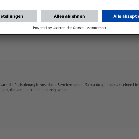
BONNIERE DEN BFV-WHATSAPP-KANAL!
Nach der Registrierung kannst du dir Favoriten setzen. So bist du ganz nah an deinen Li
Ligen, die dann direkt hier angezeigt werden.