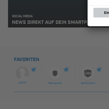
SOCIAL MEDIA
NEWS DIREKT AUF DEIN SMARTPHONE: A
FAVORITEN
Spieler
Mannschaft
Wettbewerb