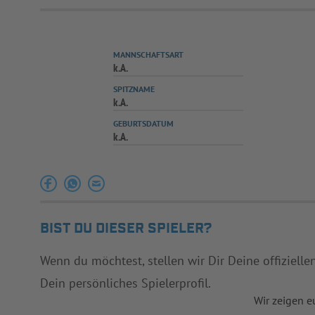
MANNSCHAFTSART
k.A.
SPITZNAME
k.A.
GEBURTSDATUM
k.A.
BIST DU DIESER SPIELER?
Wenn du möchtest, stellen wir Dir Deine offizielle
Dein persönliches Spielerprofil.
Wir zeigen e