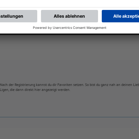
BONNIERE DEN BFV-WHATSAPP-KANAL!
Nach der Registrierung kannst du dir Favoriten setzen. So bist du ganz nah an deinen Li
Ligen, die dann direkt hier angezeigt werden.