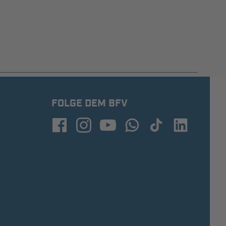
FOLGE DEM BFV