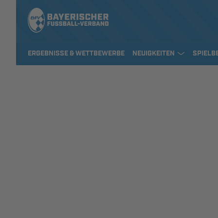
ERGEBNISSE & WETTBEWERBE
NEUIGKEITEN
SPIELB