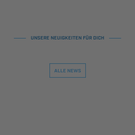
UNSERE NEUIGKEITEN FÜR DICH
ALLE NEWS