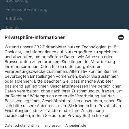
Sponsoring
Vereinsunterstützung
Infothek
Kontakt
HÄUFIG BESUCHTE SEITEN
Pässe und Vereinswechsel
Trainerausbildung
Schulungsangebot Vereinsmitarbeiter
BFV-Geschäftsstellen
Trainerbörse
Login SpielPlus
FOLGE DEM BFV