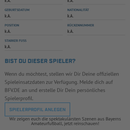
k.A.
k.A.
INFOTHEK
SPIELPLUS
GEBURTSDATUM
NATIONALITÄT
k.A.
k.A.
POSITION
RÜCKENNUMMER
k.A.
k.A.
STARKER FUSS
k.A.
BIST DU DIESER SPIELER?
Wenn du möchtest, stellen wir Dir Deine offiziellen
Spieleinsatzdaten zur Verfügung. Melde dich auf
BFV.DE an und erstelle Dir Dein persönliches
Spielerprofil.
SPIELERPROFIL ANLEGEN
Wir zeigen euch die spektakulärsten Szenen aus Bayerns
Amateurfußball, jetzt reinschauen!