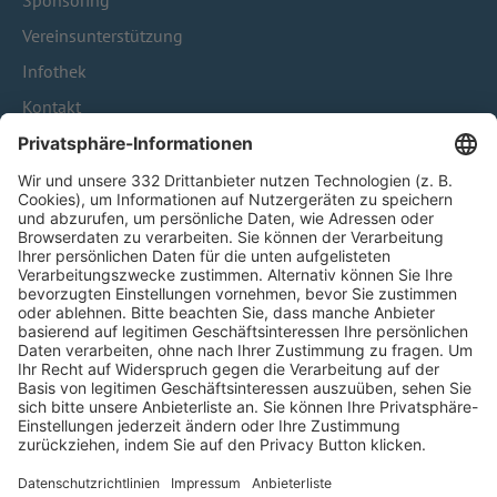
Sponsoring
Vereinsunterstützung
Infothek
Kontakt
HÄUFIG BESUCHTE SEITEN
Pässe und Vereinswechsel
Trainerausbildung
Schulungsangebot Vereinsmitarbeiter
BFV-Geschäftsstellen
Trainerbörse
Login SpielPlus
FOLGE DEM BFV