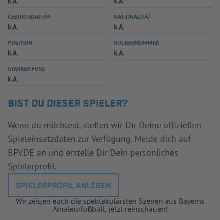
k.A.
k.A.
INFOTHEK
SPIELPLUS
GEBURTSDATUM
NATIONALITÄT
k.A.
k.A.
POSITION
RÜCKENNUMMER
k.A.
k.A.
STARKER FUSS
k.A.
BIST DU DIESER SPIELER?
Wenn du möchtest, stellen wir Dir Deine offiziellen
Spieleinsatzdaten zur Verfügung. Melde dich auf
BFV.DE an und erstelle Dir Dein persönliches
Spielerprofil.
SPIELERPROFIL ANLEGEN
Wir zeigen euch die spektakulärsten Szenen aus Bayerns
Amateurfußball, jetzt reinschauen!